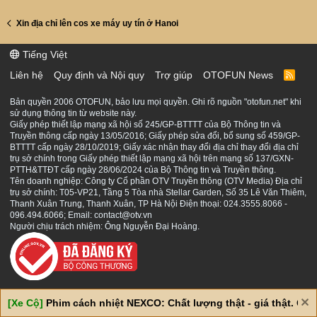
Xin địa chỉ lên cos xe máy uy tín ở Hanoi
Tiếng Việt
Liên hệ
Quy định và Nội quy
Trợ giúp
OTOFUN News
R
S
S
Bản quyền 2006 OTOFUN, bảo lưu mọi quyền. Ghi rõ nguồn "otofun.net" khi
sử dụng thông tin từ website này.
Giấy phép thiết lập mạng xã hội số 245/GP-BTTTT của Bộ Thông tin và
Truyền thông cấp ngày 13/05/2016; Giấy phép sửa đổi, bổ sung số 459/GP-
BTTTT cấp ngày 28/10/2019; Giấy xác nhận thay đổi địa chỉ thay đổi địa chỉ
trụ sở chính trong Giấy phép thiết lập mạng xã hội trên mạng số 137/GXN-
PTTH&TTĐT cấp ngày 28/06/2024 của Bộ Thông tin và Truyền thông.
Tên doanh nghiệp: Công ty Cổ phần OTV Truyền thông (OTV Media) Địa chỉ
trụ sở chính: T05-VP21, Tầng 5 Tòa nhà Stellar Garden, Số 35 Lê Văn Thiêm,
Thanh Xuân Trung, Thanh Xuân, TP Hà Nội Điện thoại: 024.3555.8066 -
096.494.6066; Email: contact@otv.vn
Người chịu trách nhiệm: Ông Nguyễn Đại Hoàng.
[Xe Cộ]
Phim cách nhiệt NEXCO: Chất lượng thật - giá thật. Giá 