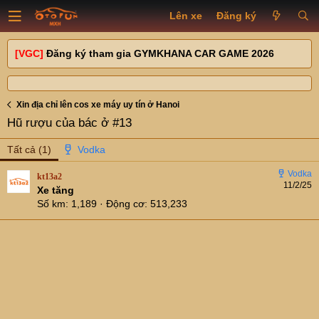
Lên xe
Đăng ký
[VGC]
Đăng ký tham gia GYMKHANA CAR GAME 2026
Xin địa chỉ lên cos xe máy uy tín ở Hanoi
Hũ rượu của bác ở #13
Tất cả
(1)
kt13a2
11/2/25
Xe tăng
Số km
1,189
Động cơ
513,233