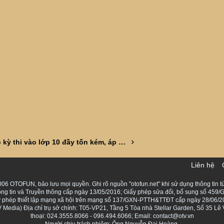
Nên bỏ kỳ thi vào lớp 10 đầy tốn kém, áp lực
Liên hệ
06 OTOFUN, bảo lưu mọi quyền. Ghi rõ nguồn "otofun.net" khi sử dụng thông tin từ
ng tin và Truyền thông cấp ngày 13/05/2016; Giấy phép sửa đổi, bổ sung số 459/G
Giấy phép thiết lập mạng xã hội trên mạng số 137/GXN-PTTH&TTĐT cấp ngày 28/06/2
Media) Địa chỉ trụ sở chính: T05-VP21, Tầng 5 Tòa nhà Stellar Garden, Số 35 L
thoại: 024.3555.8066 - 096.494.6066; Email: contact@otv.vn