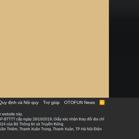
Quy định và Nội quy
Trợ giúp
OTOFUN News
R
S
S
 website này.
P-BTTTT cấp ngày 28/10/2019; Giấy xác nhận thay đổi địa chỉ
024 của Bộ Thông tin và Truyền thông.
ê Văn Thiêm, Thanh Xuân Trung, Thanh Xuân, TP Hà Nội Điện