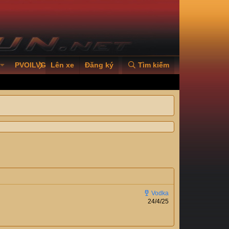
PVOILVGC2026
Lên xe
Đăng ký
Tìm kiếm
24/4/25