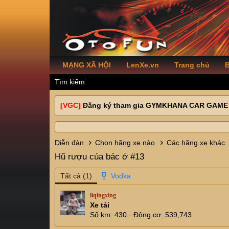
MẠNG XÃ HỘI
LenXe.vn
Trang chủ
B
Tìm kiếm
[VGC]
Đăng ký tham gia GYMKHANA CAR GAME
Diễn đàn
Chọn hãng xe nào
Các hãng xe khác
Hũ rượu của bác ở #13
Tất cả
(1)
liqingxing
Xe tải
Số km
430
Động cơ
539,743