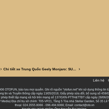
Chi tiết xe Trung Quốc Geely Monjaro: SUV cỡ D nhiều trang bị lạ
Liên hệ
06 OTOFUN, bảo lưu mọi quyền. Ghi rõ nguồn "otofun.net" khi sử dụng thông tin từ
ng tin và Truyền thông cấp ngày 13/05/2016; Giấy phép sửa đổi, bổ sung số 459/G
Giấy phép thiết lập mạng xã hội trên mạng số 137/GXN-PTTH&TTĐT cấp ngày 28/06/2
Media) Địa chỉ trụ sở chính: T05-VP21, Tầng 5 Tòa nhà Stellar Garden, Số 35 L
thoại: 024.3555.8066 - 096.494.6066; Email: contact@otv.vn