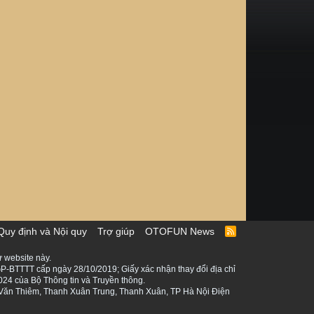
Quy định và Nội quy
Trợ giúp
OTOFUN News
R
S
S
 website này.
P-BTTTT cấp ngày 28/10/2019; Giấy xác nhận thay đổi địa chỉ
024 của Bộ Thông tin và Truyền thông.
ê Văn Thiêm, Thanh Xuân Trung, Thanh Xuân, TP Hà Nội Điện