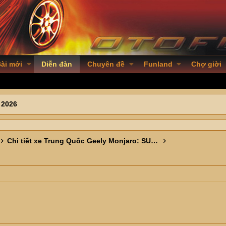
ài mới
Diễn đàn
Chuyên đề
Funland
Chợ giời
 2026
Chi tiết xe Trung Quốc Geely Monjaro: SUV cỡ D nhiều trang bị lạ