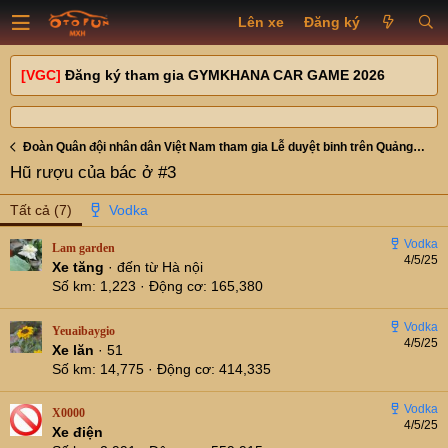
Lên xe
Đăng ký
[VGC]
Đăng ký tham gia GYMKHANA CAR GAME 2026
Đoàn Quân đội nhân dân Việt Nam tham gia Lễ duyệt binh trên Quảng trường Đỏ
Hũ rượu của bác ở #3
Tất cả
(7)
Lam garden
4/5/25
Xe tăng
·
đến từ
Hà nội
Số km
1,223
Động cơ
165,380
Yeuaibaygio
4/5/25
Xe lăn
·
51
Số km
14,775
Động cơ
414,335
X0000
4/5/25
Xe điện