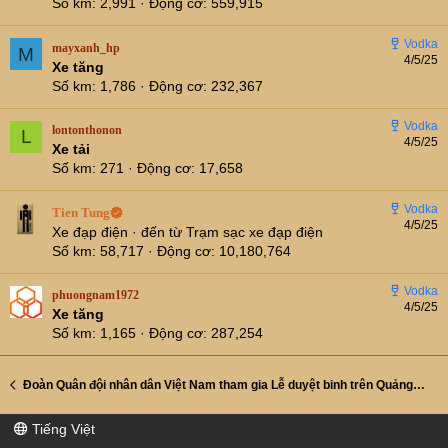
Số km
2,991
Động cơ
559,915
mayxanh_hp
M
4/5/25
Xe tăng
Số km
1,786
Động cơ
232,367
lontonthonon
L
4/5/25
Xe tải
Số km
271
Động cơ
17,658
Tien Tung
4/5/25
Xe đạp điện
·
đến từ
Trạm sạc xe đạp điện
Số km
58,717
Động cơ
10,180,764
phuongnam1972
4/5/25
Xe tăng
Số km
1,165
Động cơ
287,254
Đoàn Quân đội nhân dân Việt Nam tham gia Lễ duyệt binh trên Quảng trường Đỏ
Tiếng Việt