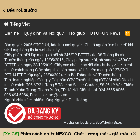
Điều hoà di động
Tiếng Việt
Liên hệ
Quy định và Nội quy
Trợ giúp
OTOFUN News
R
S
S
Bản quyền 2006 OTOFUN, bảo lưu mọi quyền. Ghi rõ nguồn "otofun.net" khi
sử dụng thông tin từ website này.
Giấy phép thiết lập mạng xã hội số 245/GP-BTTTT của Bộ Thông tin và
Truyền thông cấp ngày 13/05/2016; Giấy phép sửa đổi, bổ sung số 459/GP-
BTTTT cấp ngày 28/10/2019; Giấy xác nhận thay đổi địa chỉ thay đổi địa chỉ
trụ sở chính trong Giấy phép thiết lập mạng xã hội trên mạng số 137/GXN-
PTTH&TTĐT cấp ngày 28/06/2024 của Bộ Thông tin và Truyền thông.
Tên doanh nghiệp: Công ty Cổ phần OTV Truyền thông (OTV Media) Địa chỉ
trụ sở chính: T05-VP21, Tầng 5 Tòa nhà Stellar Garden, Số 35 Lê Văn Thiêm,
Thanh Xuân Trung, Thanh Xuân, TP Hà Nội Điện thoại: 024.3555.8066 -
096.494.6066; Email: contact@otv.vn
Người chịu trách nhiệm: Ông Nguyễn Đại Hoàng.
|
Media embeds via s9e/MediaSites
[Xe Cộ]
Phim cách nhiệt NEXCO: Chất lượng thật - giá thật. Giá 