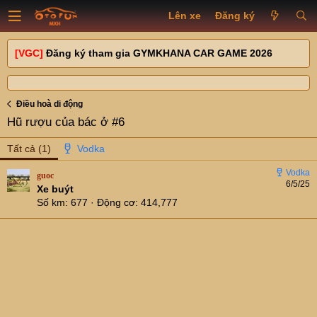
Lên xe
Đăng ký
[VGC]
Đăng ký tham gia GYMKHANA CAR GAME 2026
Điều hoà di động
Hũ rượu của bác ở #6
Tất cả
(1)
guoc
6/5/25
Xe buýt
Số km
677
Động cơ
414,777