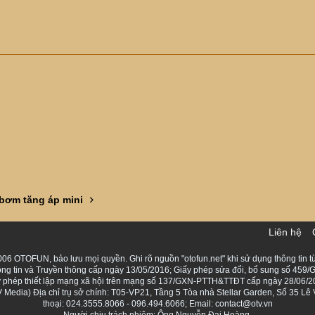
bơm tăng áp mini
Liên hệ
06 OTOFUN, bảo lưu mọi quyền. Ghi rõ nguồn "otofun.net" khi sử dụng thông tin từ
ng tin và Truyền thông cấp ngày 13/05/2016; Giấy phép sửa đổi, bổ sung số 459/G
Giấy phép thiết lập mạng xã hội trên mạng số 137/GXN-PTTH&TTĐT cấp ngày 28/06/2
Media) Địa chỉ trụ sở chính: T05-VP21, Tầng 5 Tòa nhà Stellar Garden, Số 35 L
thoại: 024.3555.8066 - 096.494.6066; Email: contact@otv.vn