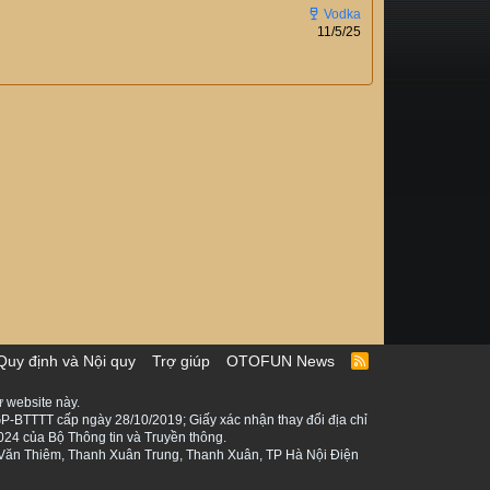
11/5/25
Quy định và Nội quy
Trợ giúp
OTOFUN News
R
S
S
 website này.
P-BTTTT cấp ngày 28/10/2019; Giấy xác nhận thay đổi địa chỉ
024 của Bộ Thông tin và Truyền thông.
ê Văn Thiêm, Thanh Xuân Trung, Thanh Xuân, TP Hà Nội Điện