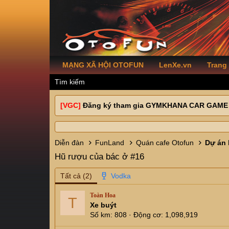
MẠNG XÃ HỘI OTOFUN
LenXe.vn
Trang
Tìm kiếm
[VGC]
Đăng ký tham gia GYMKHANA CAR GAME
Diễn đàn
FunLand
Quán cafe Otofun
Dự án 
Hũ rượu của bác ở #16
Tất cả
(2)
Toàn Hoa
T
Xe buýt
Số km
808
Động cơ
1,098,919