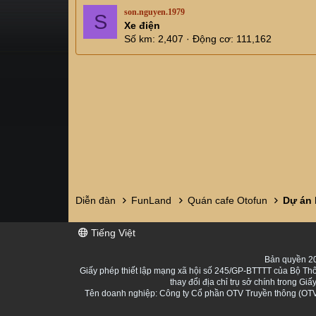
son.nguyen.1979
S
Xe điện
Số km
2,407
Động cơ
111,162
Diễn đàn
FunLand
Quán cafe Otofun
Dự án 
Tiếng Việt
Bản quyền 20
Giấy phép thiết lập mạng xã hội số 245/GP-BTTTT của Bộ Thô
thay đổi địa chỉ trụ sở chính trong 
Tên doanh nghiệp: Công ty Cổ phần OTV Truyền thông (OTV 