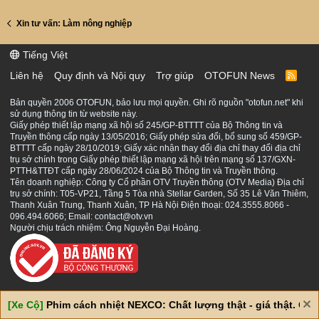
Xin tư vấn: Làm nông nghiệp
Tiếng Việt
Liên hệ
Quy định và Nội quy
Trợ giúp
OTOFUN News
R
S
S
Bản quyền 2006 OTOFUN, bảo lưu mọi quyền. Ghi rõ nguồn "otofun.net" khi
sử dụng thông tin từ website này.
Giấy phép thiết lập mạng xã hội số 245/GP-BTTTT của Bộ Thông tin và
Truyền thông cấp ngày 13/05/2016; Giấy phép sửa đổi, bổ sung số 459/GP-
BTTTT cấp ngày 28/10/2019; Giấy xác nhận thay đổi địa chỉ thay đổi địa chỉ
trụ sở chính trong Giấy phép thiết lập mạng xã hội trên mạng số 137/GXN-
PTTH&TTĐT cấp ngày 28/06/2024 của Bộ Thông tin và Truyền thông.
Tên doanh nghiệp: Công ty Cổ phần OTV Truyền thông (OTV Media) Địa chỉ
trụ sở chính: T05-VP21, Tầng 5 Tòa nhà Stellar Garden, Số 35 Lê Văn Thiêm,
Thanh Xuân Trung, Thanh Xuân, TP Hà Nội Điện thoại: 024.3555.8066 -
096.494.6066; Email: contact@otv.vn
Người chịu trách nhiệm: Ông Nguyễn Đại Hoàng.
[Xe Cộ]
Phim cách nhiệt NEXCO: Chất lượng thật - giá thật. Giá 