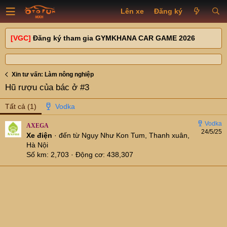
Lên xe
Đăng ký
[VGC]
Đăng ký tham gia GYMKHANA CAR GAME 2026
Xin tư vấn: Làm nông nghiệp
Hũ rượu của bác ở #3
Tất cả
(1)
AXEGA
24/5/25
Xe điện
·
đến từ
Ngụy Như Kon Tum, Thanh xuân,
Hà Nội
Số km
2,703
Động cơ
438,307