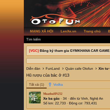
MẠNG XÃ HỘI
LenXe.vn
Trang chủ
B
Tìm kiếm
[VGC]
Đăng ký tham gia GYMKHANA CAR GAME
Diễn đàn
FunLand
Quán cafe Otofun
Xin tư
Hũ rượu của bác ở #13
Tất cả
(1)
MuathuHN252
Xe ba gác
·
34
·
đến từ
Vinh, Nghệ An
Số km
22,733
Động cơ
793,431