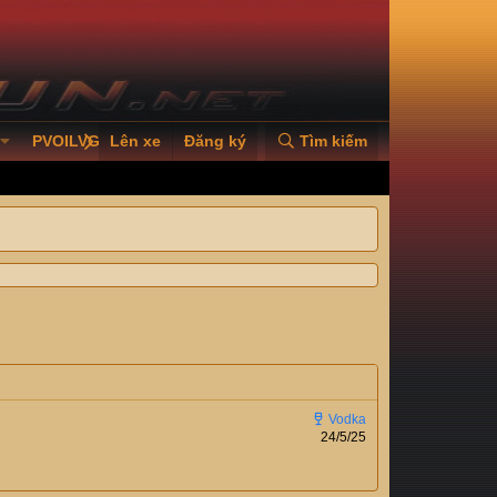
PVOILVGC2026
Lên xe
Đăng ký
Tìm kiếm
24/5/25