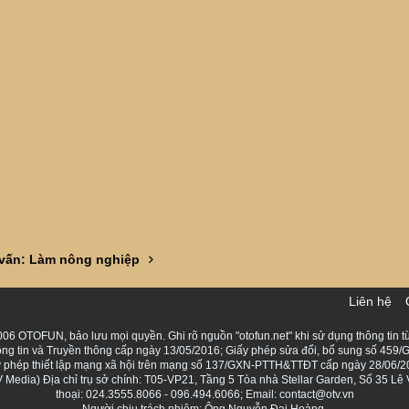
 vấn: Làm nông nghiệp
Liên hệ
06 OTOFUN, bảo lưu mọi quyền. Ghi rõ nguồn "otofun.net" khi sử dụng thông tin từ
ng tin và Truyền thông cấp ngày 13/05/2016; Giấy phép sửa đổi, bổ sung số 459/G
Giấy phép thiết lập mạng xã hội trên mạng số 137/GXN-PTTH&TTĐT cấp ngày 28/06/2
Media) Địa chỉ trụ sở chính: T05-VP21, Tầng 5 Tòa nhà Stellar Garden, Số 35 L
thoại: 024.3555.8066 - 096.494.6066; Email: contact@otv.vn