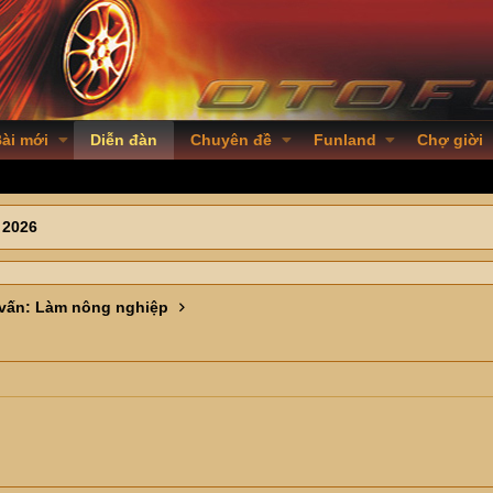
ài mới
Diễn đàn
Chuyên đề
Funland
Chợ giời
 2026
 vấn: Làm nông nghiệp