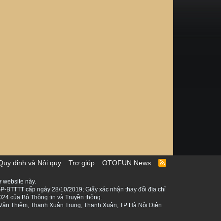
Quy định và Nội quy
Trợ giúp
OTOFUN News
R
S
S
 website này.
P-BTTTT cấp ngày 28/10/2019; Giấy xác nhận thay đổi địa chỉ
024 của Bộ Thông tin và Truyền thông.
ê Văn Thiêm, Thanh Xuân Trung, Thanh Xuân, TP Hà Nội Điện