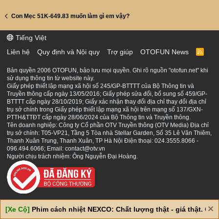
Con Mẹc 51K-649.83 muốn làm gì em vậy?
Tiếng Việt
Liên hệ
Quy định và Nội quy
Trợ giúp
OTOFUN News
R
S
S
Bản quyền 2006 OTOFUN, bảo lưu mọi quyền. Ghi rõ nguồn "otofun.net" khi
sử dụng thông tin từ website này.
Giấy phép thiết lập mạng xã hội số 245/GP-BTTTT của Bộ Thông tin và
Truyền thông cấp ngày 13/05/2016; Giấy phép sửa đổi, bổ sung số 459/GP-
BTTTT cấp ngày 28/10/2019; Giấy xác nhận thay đổi địa chỉ thay đổi địa chỉ
trụ sở chính trong Giấy phép thiết lập mạng xã hội trên mạng số 137/GXN-
PTTH&TTĐT cấp ngày 28/06/2024 của Bộ Thông tin và Truyền thông.
Tên doanh nghiệp: Công ty Cổ phần OTV Truyền thông (OTV Media) Địa chỉ
trụ sở chính: T05-VP21, Tầng 5 Tòa nhà Stellar Garden, Số 35 Lê Văn Thiêm,
Thanh Xuân Trung, Thanh Xuân, TP Hà Nội Điện thoại: 024.3555.8066 -
096.494.6066; Email: contact@otv.vn
Người chịu trách nhiệm: Ông Nguyễn Đại Hoàng.
[Xe Cộ]
Phim cách nhiệt NEXCO: Chất lượng thật - giá thật. Giá 