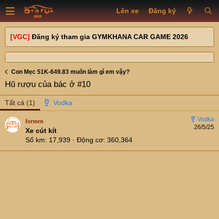
Lên xe
Đăng ký
[VGC]
Đăng ký tham gia GYMKHANA CAR GAME 2026
Con Mẹc 51K-649.83 muốn làm gì em vậy?
Hũ rượu của bác ở #10
Tất cả
(1)
formen
26/5/25
Xe cút kít
Số km
17,939
Động cơ
360,364