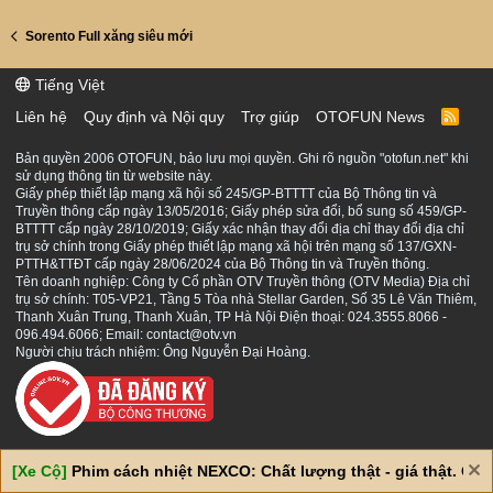
Sorento Full xăng siêu mới
Tiếng Việt
Liên hệ
Quy định và Nội quy
Trợ giúp
OTOFUN News
R
S
S
Bản quyền 2006 OTOFUN, bảo lưu mọi quyền. Ghi rõ nguồn "otofun.net" khi
sử dụng thông tin từ website này.
Giấy phép thiết lập mạng xã hội số 245/GP-BTTTT của Bộ Thông tin và
Truyền thông cấp ngày 13/05/2016; Giấy phép sửa đổi, bổ sung số 459/GP-
BTTTT cấp ngày 28/10/2019; Giấy xác nhận thay đổi địa chỉ thay đổi địa chỉ
trụ sở chính trong Giấy phép thiết lập mạng xã hội trên mạng số 137/GXN-
PTTH&TTĐT cấp ngày 28/06/2024 của Bộ Thông tin và Truyền thông.
Tên doanh nghiệp: Công ty Cổ phần OTV Truyền thông (OTV Media) Địa chỉ
trụ sở chính: T05-VP21, Tầng 5 Tòa nhà Stellar Garden, Số 35 Lê Văn Thiêm,
Thanh Xuân Trung, Thanh Xuân, TP Hà Nội Điện thoại: 024.3555.8066 -
096.494.6066; Email: contact@otv.vn
Người chịu trách nhiệm: Ông Nguyễn Đại Hoàng.
[Xe Cộ]
Phim cách nhiệt NEXCO: Chất lượng thật - giá thật. Giá 