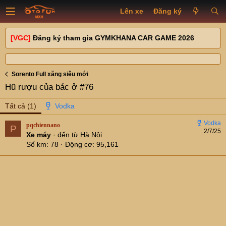
Lên xe
Đăng ký
[VGC]
Đăng ký tham gia GYMKHANA CAR GAME 2026
Sorento Full xăng siêu mới
Hũ rượu của bác ở #76
Tất cả
(1)
pqchiennano
P
2/7/25
Xe máy
·
đến từ
Hà Nội
Số km
78
Động cơ
95,161