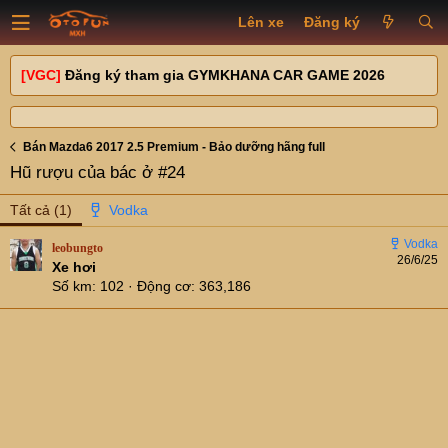
Lên xe
Đăng ký
[VGC]
Đăng ký tham gia GYMKHANA CAR GAME 2026
Bán Mazda6 2017 2.5 Premium - Bảo dưỡng hãng full
Hũ rượu của bác ở #24
Tất cả
(1)
leobungto
26/6/25
Xe hơi
Số km
102
Động cơ
363,186