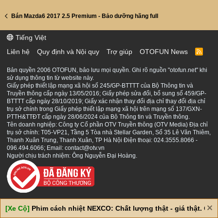
Bán Mazda6 2017 2.5 Premium - Bảo dưỡng hãng full
Tiếng Việt
Liên hệ
Quy định và Nội quy
Trợ giúp
OTOFUN News
R
S
S
Bản quyền 2006 OTOFUN, bảo lưu mọi quyền. Ghi rõ nguồn "otofun.net" khi
sử dụng thông tin từ website này.
Giấy phép thiết lập mạng xã hội số 245/GP-BTTTT của Bộ Thông tin và
Truyền thông cấp ngày 13/05/2016; Giấy phép sửa đổi, bổ sung số 459/GP-
BTTTT cấp ngày 28/10/2019; Giấy xác nhận thay đổi địa chỉ thay đổi địa chỉ
trụ sở chính trong Giấy phép thiết lập mạng xã hội trên mạng số 137/GXN-
PTTH&TTĐT cấp ngày 28/06/2024 của Bộ Thông tin và Truyền thông.
Tên doanh nghiệp: Công ty Cổ phần OTV Truyền thông (OTV Media) Địa chỉ
trụ sở chính: T05-VP21, Tầng 5 Tòa nhà Stellar Garden, Số 35 Lê Văn Thiêm,
Thanh Xuân Trung, Thanh Xuân, TP Hà Nội Điện thoại: 024.3555.8066 -
096.494.6066; Email: contact@otv.vn
Người chịu trách nhiệm: Ông Nguyễn Đại Hoàng.
[Xe Cộ]
Phim cách nhiệt NEXCO: Chất lượng thật - giá thật. Giá 