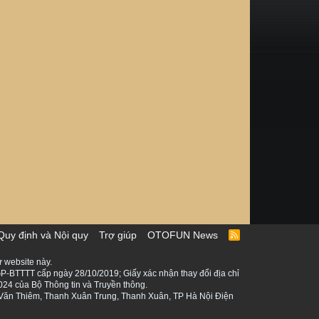
Quy định và Nội quy
Trợ giúp
OTOFUN News
R
S
S
 website này.
P-BTTTT cấp ngày 28/10/2019; Giấy xác nhận thay đổi địa chỉ
024 của Bộ Thông tin và Truyền thông.
ê Văn Thiêm, Thanh Xuân Trung, Thanh Xuân, TP Hà Nội Điện