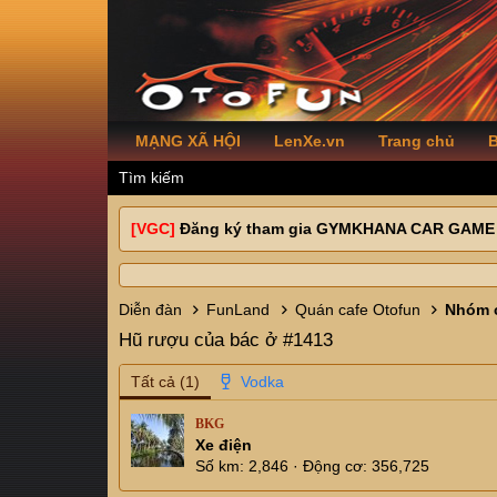
MẠNG XÃ HỘI
LenXe.vn
Trang chủ
B
Tìm kiếm
[VGC]
Đăng ký tham gia GYMKHANA CAR GAME
Diễn đàn
FunLand
Quán cafe Otofun
Nhóm c
Hũ rượu của bác ở #1413
Tất cả
(1)
BKG
Xe điện
Số km
2,846
Động cơ
356,725