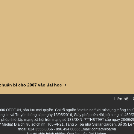
huẩn bị cho 2007 vào đại học
Liên hệ
06 OTOFUN, bảo lưu mọi quyền. Ghi rõ nguồn "otofun.net" khi sử dụng thông tin từ
ng tin và Truyền thông cấp ngày 13/05/2016; Giấy phép sửa đổi, bổ sung số 459/G
Giấy phép thiết lập mạng xã hội trên mạng số 137/GXN-PTTH&TTĐT cấp ngày 28/06/2
Media) Địa chỉ trụ sở chính: T05-VP21, Tầng 5 Tòa nhà Stellar Garden, Số 35 L
thoại: 024.3555.8066 - 096.494.6066; Email: contact@otv.vn