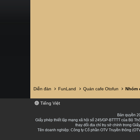
Diễn đàn
FunLand
Quán cafe Otofun
Nhóm c
Tiếng Việt
Bản quyền 20
Giấy phép thiết lập mạng xã hội số 245/GP-BTTTT của Bộ Thô
thay đổi địa chỉ trụ sở chính trong 
Tên doanh nghiệp: Công ty Cổ phần OTV Truyền thông (OTV 