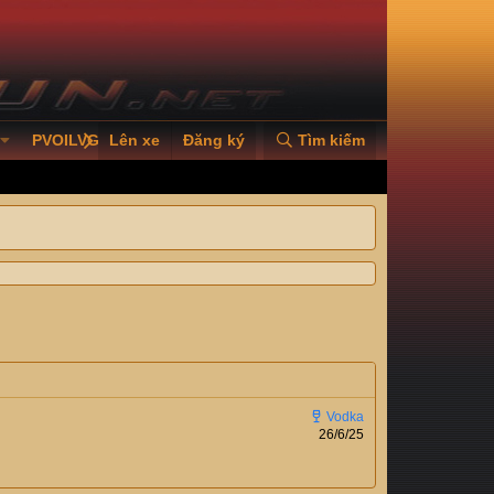
PVOILVGC2026
Lên xe
Đăng ký
Tìm kiếm
26/6/25