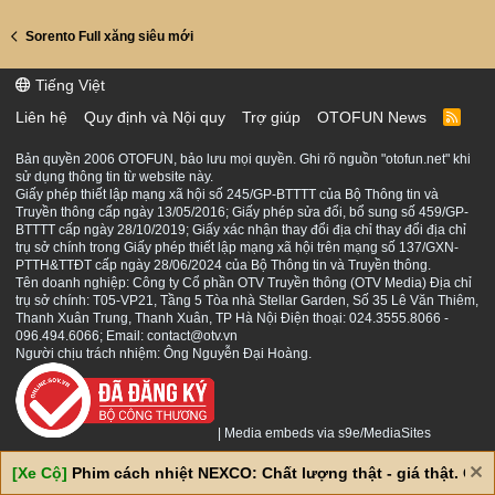
Sorento Full xăng siêu mới
Tiếng Việt
Liên hệ
Quy định và Nội quy
Trợ giúp
OTOFUN News
R
S
S
Bản quyền 2006 OTOFUN, bảo lưu mọi quyền. Ghi rõ nguồn "otofun.net" khi
sử dụng thông tin từ website này.
Giấy phép thiết lập mạng xã hội số 245/GP-BTTTT của Bộ Thông tin và
Truyền thông cấp ngày 13/05/2016; Giấy phép sửa đổi, bổ sung số 459/GP-
BTTTT cấp ngày 28/10/2019; Giấy xác nhận thay đổi địa chỉ thay đổi địa chỉ
trụ sở chính trong Giấy phép thiết lập mạng xã hội trên mạng số 137/GXN-
PTTH&TTĐT cấp ngày 28/06/2024 của Bộ Thông tin và Truyền thông.
Tên doanh nghiệp: Công ty Cổ phần OTV Truyền thông (OTV Media) Địa chỉ
trụ sở chính: T05-VP21, Tầng 5 Tòa nhà Stellar Garden, Số 35 Lê Văn Thiêm,
Thanh Xuân Trung, Thanh Xuân, TP Hà Nội Điện thoại: 024.3555.8066 -
096.494.6066; Email: contact@otv.vn
Người chịu trách nhiệm: Ông Nguyễn Đại Hoàng.
|
Media embeds via s9e/MediaSites
[Xe Cộ]
Phim cách nhiệt NEXCO: Chất lượng thật - giá thật. Giá 