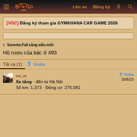
Lên xe
Đăng ký
[VGC]
Đăng ký tham gia GYMKHANA CAR GAME 2026
Sorento Full xăng siêu mới
Hũ rượu của bác ở #93
Tất cả
(1)
cuc_cu
30/6/25
Xe tăng
·
đến từ
Hà Nội
Số km
1,373
Động cơ
275,081