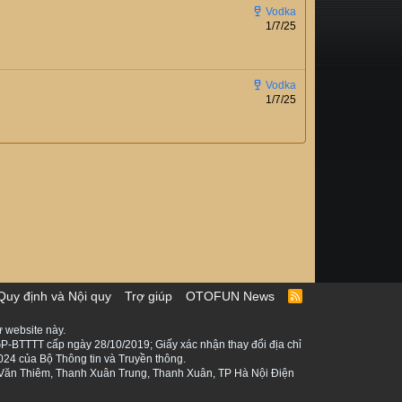
1/7/25
1/7/25
Quy định và Nội quy
Trợ giúp
OTOFUN News
R
S
S
 website này.
P-BTTTT cấp ngày 28/10/2019; Giấy xác nhận thay đổi địa chỉ
024 của Bộ Thông tin và Truyền thông.
ê Văn Thiêm, Thanh Xuân Trung, Thanh Xuân, TP Hà Nội Điện