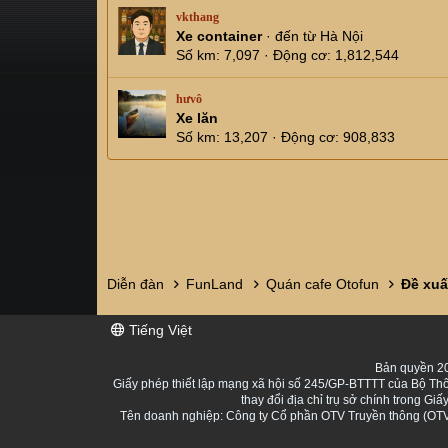
vkthang
Xe container
·
đến từ
Hà Nội
Số km
7,097
Động cơ
1,812,544
hưvô
Xe lăn
Số km
13,207
Động cơ
908,833
Diễn đàn
FunLand
Quán cafe Otofun
Tiếng Việt
Bản quyền 20
Giấy phép thiết lập mạng xã hội số 245/GP-BTTTT của Bộ Thô
thay đổi địa chỉ trụ sở chính trong 
Tên doanh nghiệp: Công ty Cổ phần OTV Truyền thông (OTV 