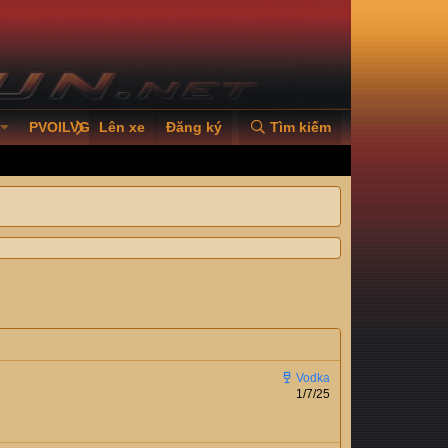
PVOILVGC2026
Lên xe
Đăng ký
Tìm kiếm
1/7/25