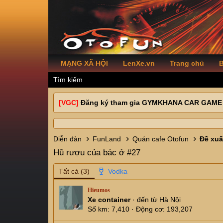
MẠNG XÃ HỘI
LenXe.vn
Trang chủ
B
Tìm kiếm
[VGC]
Đăng ký tham gia GYMKHANA CAR GAME
Diễn đàn
FunLand
Quán cafe Otofun
Hũ rượu của bác ở #27
Tất cả
(3)
Hieumos
Xe container
·
đến từ
Hà Nội
Số km
7,410
Động cơ
193,207