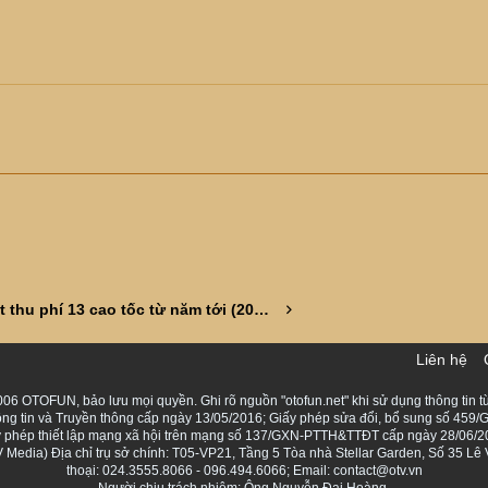
Đề xuất thu phí 13 cao tốc từ năm tới (2026)
Liên hệ
06 OTOFUN, bảo lưu mọi quyền. Ghi rõ nguồn "otofun.net" khi sử dụng thông tin từ
ng tin và Truyền thông cấp ngày 13/05/2016; Giấy phép sửa đổi, bổ sung số 459/G
Giấy phép thiết lập mạng xã hội trên mạng số 137/GXN-PTTH&TTĐT cấp ngày 28/06/2
Media) Địa chỉ trụ sở chính: T05-VP21, Tầng 5 Tòa nhà Stellar Garden, Số 35 L
thoại: 024.3555.8066 - 096.494.6066; Email: contact@otv.vn