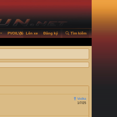
PVOILVGC2026
Lên xe
Đăng ký
Tìm kiếm
1/7/25