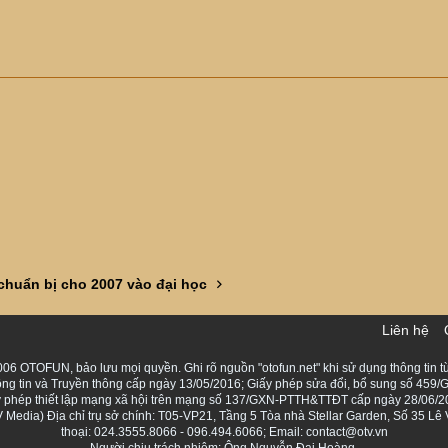
huẩn bị cho 2007 vào đại học
Liên hệ
06 OTOFUN, bảo lưu mọi quyền. Ghi rõ nguồn "otofun.net" khi sử dụng thông tin từ
ng tin và Truyền thông cấp ngày 13/05/2016; Giấy phép sửa đổi, bổ sung số 459/G
Giấy phép thiết lập mạng xã hội trên mạng số 137/GXN-PTTH&TTĐT cấp ngày 28/06/2
Media) Địa chỉ trụ sở chính: T05-VP21, Tầng 5 Tòa nhà Stellar Garden, Số 35 L
thoại: 024.3555.8066 - 096.494.6066; Email: contact@otv.vn