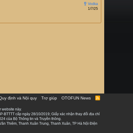
1/7/25
Quy định và Nội quy
Trợ giúp
OTOFUN News
R
S
S
 website này.
P-BTTTT cấp ngày 28/10/2019; Giấy xác nhận thay đổi địa chỉ
024 của Bộ Thông tin và Truyền thông.
ê Văn Thiêm, Thanh Xuân Trung, Thanh Xuân, TP Hà Nội Điện