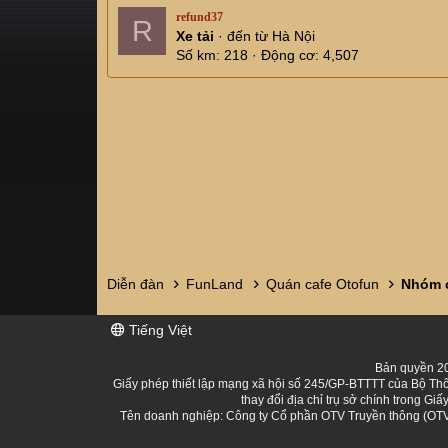
refund37
R
Xe tải
·
đến từ
Hà Nội
Số km
218
Động cơ
4,507
Diễn đàn
FunLand
Quán cafe Otofun
Nhóm c
Tiếng Việt
Bản quyền 20
Giấy phép thiết lập mạng xã hội số 245/GP-BTTTT của Bộ Thô
thay đổi địa chỉ trụ sở chính trong 
Tên doanh nghiệp: Công ty Cổ phần OTV Truyền thông (OTV 