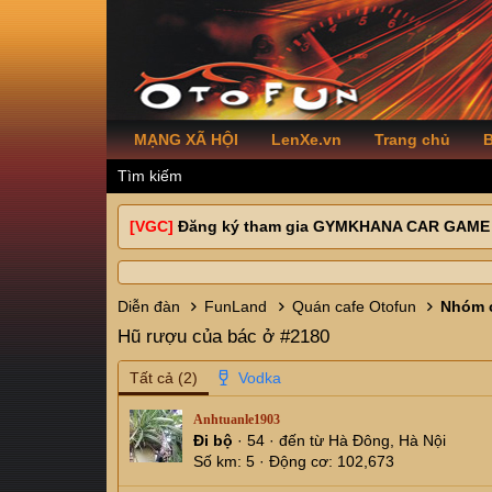
MẠNG XÃ HỘI
LenXe.vn
Trang chủ
B
Tìm kiếm
[VGC]
Đăng ký tham gia GYMKHANA CAR GAME
Diễn đàn
FunLand
Quán cafe Otofun
Nhóm c
Hũ rượu của bác ở #2180
Tất cả
(2)
Anhtuanle1903
Đi bộ
·
54
·
đến từ
Hà Đông, Hà Nội
Số km
5
Động cơ
102,673