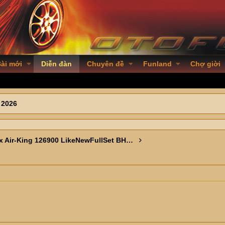
ài mới
Diễn đàn
Chuyên đề
Funland
Chợ giời
 2026
Rolex Air-King 126900 LikeNewFullSet BH2028