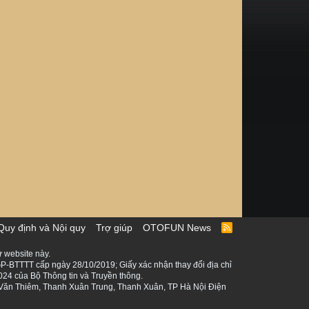
Quy định và Nội quy
Trợ giúp
OTOFUN News
R
S
S
 website này.
P-BTTTT cấp ngày 28/10/2019; Giấy xác nhận thay đổi địa chỉ
024 của Bộ Thông tin và Truyền thông.
ê Văn Thiêm, Thanh Xuân Trung, Thanh Xuân, TP Hà Nội Điện