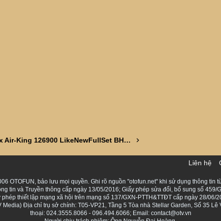
Rolex Air-King 126900 LikeNewFullSet BH2028
Liên hệ
06 OTOFUN, bảo lưu mọi quyền. Ghi rõ nguồn "otofun.net" khi sử dụng thông tin từ
ng tin và Truyền thông cấp ngày 13/05/2016; Giấy phép sửa đổi, bổ sung số 459/G
Giấy phép thiết lập mạng xã hội trên mạng số 137/GXN-PTTH&TTĐT cấp ngày 28/06/2
Media) Địa chỉ trụ sở chính: T05-VP21, Tầng 5 Tòa nhà Stellar Garden, Số 35 L
thoại: 024.3555.8066 - 096.494.6066; Email: contact@otv.vn