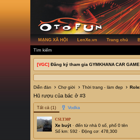
MẠNG XÃ HỘI
LenXe.vn
Trang chủ
B
Tìm kiếm
[VGC]
Đăng ký tham gia GYMKHANA CAR GAME
Diễn đàn
Chợ giời
Thời trang - làm đẹp
Hũ rượu của bác ở #3
Tất cả
(1)
CSLT30P
Xe buýt
·
đến từ
nhà 0 số, phố 0 tên
Số km
592
Động cơ
478,300