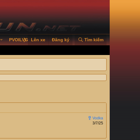
PVOILVGC2026
Lên xe
Đăng ký
Tìm kiếm
3/7/25