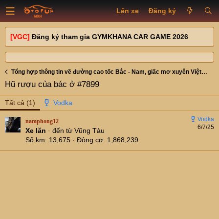
Lên xe
Đăng ký
[VGC]
Đăng ký tham gia GYMKHANA CAR GAME 2026
Tổng hợp thông tin về đường cao tốc Bắc - Nam, giấc mơ xuyên Việt trở nên dễ dàng hơn
Hũ rượu của bác ở #7899
Tất cả
(1)
namphong12
6/7/25
Xe lăn
·
đến từ
Vũng Tàu
Số km
13,675
Động cơ
1,868,239