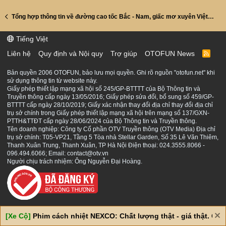
Tổng hợp thông tin về đường cao tốc Bắc - Nam, giấc mơ xuyên Việt trở nên dễ dàng hơn
Tiếng Việt
Liên hệ
Quy định và Nội quy
Trợ giúp
OTOFUN News
R
S
S
Bản quyền 2006 OTOFUN, bảo lưu mọi quyền. Ghi rõ nguồn "otofun.net" khi
sử dụng thông tin từ website này.
Giấy phép thiết lập mạng xã hội số 245/GP-BTTTT của Bộ Thông tin và
Truyền thông cấp ngày 13/05/2016; Giấy phép sửa đổi, bổ sung số 459/GP-
BTTTT cấp ngày 28/10/2019; Giấy xác nhận thay đổi địa chỉ thay đổi địa chỉ
trụ sở chính trong Giấy phép thiết lập mạng xã hội trên mạng số 137/GXN-
PTTH&TTĐT cấp ngày 28/06/2024 của Bộ Thông tin và Truyền thông.
Tên doanh nghiệp: Công ty Cổ phần OTV Truyền thông (OTV Media) Địa chỉ
trụ sở chính: T05-VP21, Tầng 5 Tòa nhà Stellar Garden, Số 35 Lê Văn Thiêm,
Thanh Xuân Trung, Thanh Xuân, TP Hà Nội Điện thoại: 024.3555.8066 -
096.494.6066; Email: contact@otv.vn
Người chịu trách nhiệm: Ông Nguyễn Đại Hoàng.
[Xe Cộ]
Phim cách nhiệt NEXCO: Chất lượng thật - giá thật. Giá 