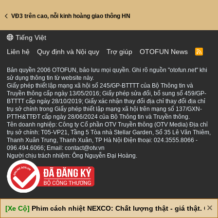
VĐ3 trên cao, nỗi kinh hoàng giao thông HN
Tiếng Việt
Liên hệ
Quy định và Nội quy
Trợ giúp
OTOFUN News
R
S
S
Bản quyền 2006 OTOFUN, bảo lưu mọi quyền. Ghi rõ nguồn "otofun.net" khi
sử dụng thông tin từ website này.
Giấy phép thiết lập mạng xã hội số 245/GP-BTTTT của Bộ Thông tin và
Truyền thông cấp ngày 13/05/2016; Giấy phép sửa đổi, bổ sung số 459/GP-
BTTTT cấp ngày 28/10/2019; Giấy xác nhận thay đổi địa chỉ thay đổi địa chỉ
trụ sở chính trong Giấy phép thiết lập mạng xã hội trên mạng số 137/GXN-
PTTH&TTĐT cấp ngày 28/06/2024 của Bộ Thông tin và Truyền thông.
Tên doanh nghiệp: Công ty Cổ phần OTV Truyền thông (OTV Media) Địa chỉ
trụ sở chính: T05-VP21, Tầng 5 Tòa nhà Stellar Garden, Số 35 Lê Văn Thiêm,
Thanh Xuân Trung, Thanh Xuân, TP Hà Nội Điện thoại: 024.3555.8066 -
096.494.6066; Email: contact@otv.vn
Người chịu trách nhiệm: Ông Nguyễn Đại Hoàng.
[Xe Cộ]
Phim cách nhiệt NEXCO: Chất lượng thật - giá thật. Giá 