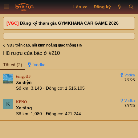
Lên xe
Đăng ký
[VGC]
Đăng ký tham gia GYMKHANA CAR GAME 2026
VĐ3 trên cao, nỗi kinh hoàng giao thông HN
Hũ rượu của bác ở #210
Tất cả
(2)
tungpt13
7/7/25
Xe điện
Số km
3,143
Động cơ
1,516,105
KENO
K
7/7/25
Xe tăng
Số km
1,080
Động cơ
421,244