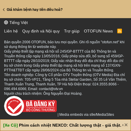
Giá khám bệnh hay tiền điều hoà?
Tiếng Việt
Liên hệ
Quy định và Nội quy
Trợ giúp
OTOFUN News
R
S
S
Bản quyền 2006 OTOFUN, bảo lưu mọi quyền. Ghi rõ nguồn "otofun.net" khi
sử dụng thông tin từ website này.
Giấy phép thiết lập mạng xã hội số 245/GP-BTTTT của Bộ Thông tin và
Truyền thông cấp ngày 13/05/2016; Giấy phép sửa đổi, bổ sung số 459/GP-
BTTTT cấp ngày 28/10/2019; Giấy xác nhận thay đổi địa chỉ thay đổi địa chỉ
trụ sở chính trong Giấy phép thiết lập mạng xã hội trên mạng số 137/GXN-
PTTH&TTĐT cấp ngày 28/06/2024 của Bộ Thông tin và Truyền thông.
Tên doanh nghiệp: Công ty Cổ phần OTV Truyền thông (OTV Media) Địa chỉ
trụ sở chính: T05-VP21, Tầng 5 Tòa nhà Stellar Garden, Số 35 Lê Văn Thiêm,
Thanh Xuân Trung, Thanh Xuân, TP Hà Nội Điện thoại: 024.3555.8066 -
096.494.6066; Email: contact@otv.vn
Người chịu trách nhiệm: Ông Nguyễn Đại Hoàng.
|
Media embeds via s9e/MediaSites
[Xe Cộ]
Phim cách nhiệt NEXCO: Chất lượng thật - giá thật. Giá 