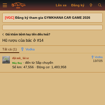
Lên xe
Đăng ký
[VGC]
Đăng ký tham gia GYMKHANA CAR GAME 2026
Giá khám bệnh hay tiền điều hoà?
Hũ rượu của bác ở #14
Tất cả
(1)
đội mũ_ lái xe
13/7/25
·
đến từ
Sắp chuyển
Máy Bay
Số km
47,556
Động cơ
1,483,958