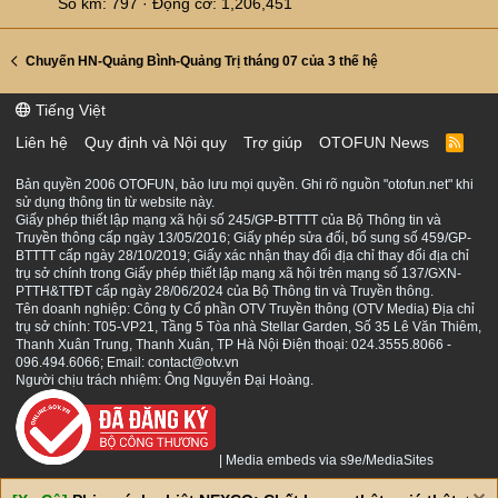
Số km
797
Động cơ
1,206,451
Chuyến HN-Quảng Bình-Quảng Trị tháng 07 của 3 thế hệ
Tiếng Việt
Liên hệ
Quy định và Nội quy
Trợ giúp
OTOFUN News
R
S
S
Bản quyền 2006 OTOFUN, bảo lưu mọi quyền. Ghi rõ nguồn "otofun.net" khi
sử dụng thông tin từ website này.
Giấy phép thiết lập mạng xã hội số 245/GP-BTTTT của Bộ Thông tin và
Truyền thông cấp ngày 13/05/2016; Giấy phép sửa đổi, bổ sung số 459/GP-
BTTTT cấp ngày 28/10/2019; Giấy xác nhận thay đổi địa chỉ thay đổi địa chỉ
trụ sở chính trong Giấy phép thiết lập mạng xã hội trên mạng số 137/GXN-
PTTH&TTĐT cấp ngày 28/06/2024 của Bộ Thông tin và Truyền thông.
Tên doanh nghiệp: Công ty Cổ phần OTV Truyền thông (OTV Media) Địa chỉ
trụ sở chính: T05-VP21, Tầng 5 Tòa nhà Stellar Garden, Số 35 Lê Văn Thiêm,
Thanh Xuân Trung, Thanh Xuân, TP Hà Nội Điện thoại: 024.3555.8066 -
096.494.6066; Email: contact@otv.vn
Người chịu trách nhiệm: Ông Nguyễn Đại Hoàng.
|
Media embeds via s9e/MediaSites