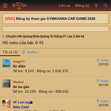
Lên xe
Đăng ký
[VGC]
Đăng ký tham gia GYMKHANA CAR GAME 2026
Chuyến HN-Quảng Bình-Quảng Trị tháng 07 của 3 thế hệ
Hũ rượu của bác ở #1
Tất cả
(3)
tungpt13
22/7/25
Xe điện
Số km
3,143
Động cơ
1,516,372
Matizcoi
18/7/25
Xe ba gác
Số km
23,193
Động cơ
-308,010
OF-LaoCong
18/7/25
Siêu Chã!