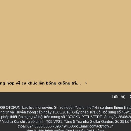
Tổng hợp về ca khúc lên bổng xuống trầm của giá Vàng.
Liên hệ
06 OTOFUN, bảo lưu mọi quyền. Ghi rõ nguồn "otofun.net" khi sử dụng thông tin từ
ng tin và Truyền thông cấp ngày 13/05/2016; Giấy phép sửa đổi, bổ sung số 459/G
Giấy phép thiết lập mạng xã hội trên mạng số 137/GXN-PTTH&TTĐT cấp ngày 28/06/2
Media) Địa chỉ trụ sở chính: T05-VP21, Tầng 5 Tòa nhà Stellar Garden, Số 35 L
thoại: 024.3555.8066 - 096.494.6066; Email: contact@otv.vn