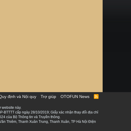
Quy định và Nội quy
Trợ giúp
OTOFUN News
R
S
S
 website này.
P-BTTTT cấp ngày 28/10/2019; Giấy xác nhận thay đổi địa chỉ
024 của Bộ Thông tin và Truyền thông.
ê Văn Thiêm, Thanh Xuân Trung, Thanh Xuân, TP Hà Nội Điện