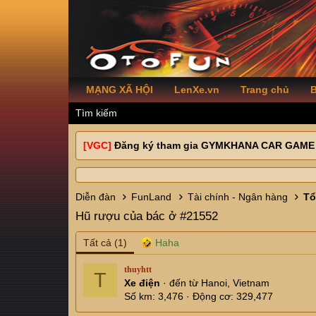
MẠNG XÃ HỘI
LenXe.vn
Trang chủ
B
Tìm kiếm
[VGC]
Đăng ký tham gia GYMKHANA CAR GAME
Diễn đàn
FunLand
Tài chính - Ngân hàng
Hũ rượu của bác ở #21552
Tất cả
(1)
thuyhtt
T
Xe điện
·
đến từ
Hanoi, Vietnam
Số km
3,476
Động cơ
329,477