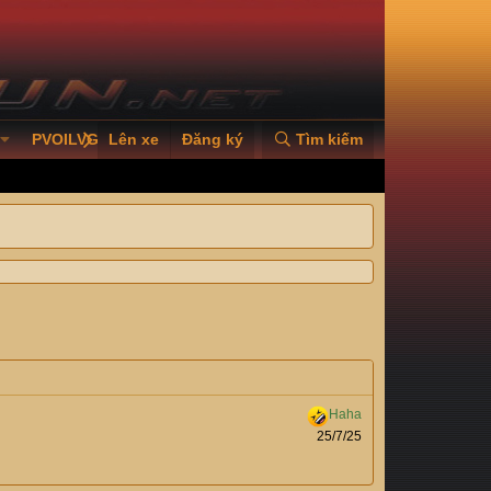
PVOILVGC2026
Lên xe
Đăng ký
Tìm kiếm
25/7/25