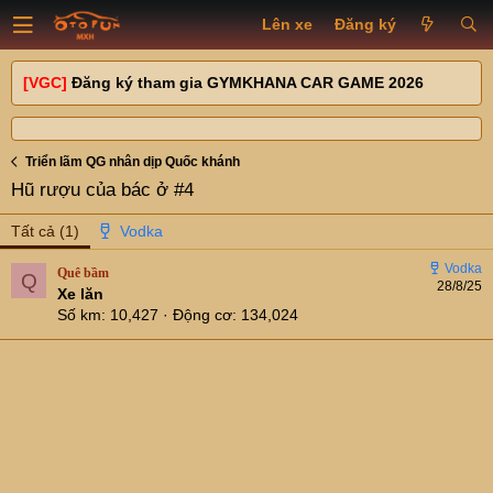
Lên xe
Đăng ký
[VGC]
Đăng ký tham gia GYMKHANA CAR GAME 2026
Triển lãm QG nhân dịp Quốc khánh
Hũ rượu của bác ở #4
Tất cả
(1)
Quê bầm
Q
28/8/25
Xe lăn
Số km
10,427
Động cơ
134,024