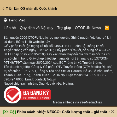
Triển lãm QG nhân dịp Quốc khánh
Tiếng Việt
Liên hệ
Quy định và Nội quy
Trợ giúp
OTOFUN News
R
S
S
Bản quyền 2006 OTOFUN, bảo lưu mọi quyền. Ghi rõ nguồn "otofun.net" khi
sử dụng thông tin từ website này.
Giấy phép thiết lập mạng xã hội số 245/GP-BTTTT của Bộ Thông tin và
Truyền thông cấp ngày 13/05/2016; Giấy phép sửa đổi, bổ sung số 459/GP-
BTTTT cấp ngày 28/10/2019; Giấy xác nhận thay đổi địa chỉ thay đổi địa chỉ
trụ sở chính trong Giấy phép thiết lập mạng xã hội trên mạng số 137/GXN-
PTTH&TTĐT cấp ngày 28/06/2024 của Bộ Thông tin và Truyền thông.
Tên doanh nghiệp: Công ty Cổ phần OTV Truyền thông (OTV Media) Địa chỉ
trụ sở chính: T05-VP21, Tầng 5 Tòa nhà Stellar Garden, Số 35 Lê Văn Thiêm,
Thanh Xuân Trung, Thanh Xuân, TP Hà Nội Điện thoại: 024.3555.8066 -
096.494.6066; Email: contact@otv.vn
Người chịu trách nhiệm: Ông Nguyễn Đại Hoàng.
|
Media embeds via s9e/MediaSites
[Xe Cộ]
Phim cách nhiệt NEXCO: Chất lượng thật - giá thật. Giá 