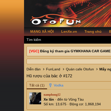
MẠNG XÃ HỘI
LenXe.vn
Trang chủ
B
Tìm kiếm
[VGC]
Đăng ký tham gia GYMKHANA CAR GAME
Diễn đàn
FunLand
Quán cafe Otofun
Hũ rượu của bác ở #172
Tất cả
(1)
namphong12
Xe lăn
·
đến từ
Vũng Tàu
Số km
13,675
Động cơ
1,868,194