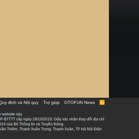
Quy định và Nội quy
Trợ giúp
OTOFUN News
R
S
S
 website này.
P-BTTTT cấp ngày 28/10/2019; Giấy xác nhận thay đổi địa chỉ
024 của Bộ Thông tin và Truyền thông.
ê Văn Thiêm, Thanh Xuân Trung, Thanh Xuân, TP Hà Nội Điện