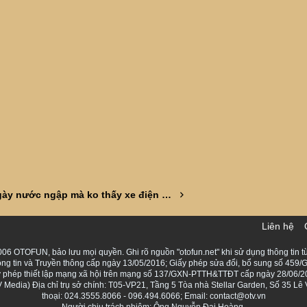
Mấy ngày nước ngập mà ko thấy xe điện nào chết máy ?
Liên hệ
06 OTOFUN, bảo lưu mọi quyền. Ghi rõ nguồn "otofun.net" khi sử dụng thông tin từ
ng tin và Truyền thông cấp ngày 13/05/2016; Giấy phép sửa đổi, bổ sung số 459/G
Giấy phép thiết lập mạng xã hội trên mạng số 137/GXN-PTTH&TTĐT cấp ngày 28/06/2
Media) Địa chỉ trụ sở chính: T05-VP21, Tầng 5 Tòa nhà Stellar Garden, Số 35 L
thoại: 024.3555.8066 - 096.494.6066; Email: contact@otv.vn