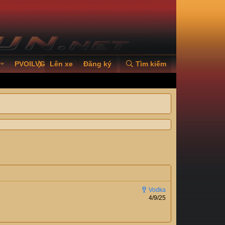
PVOILVGC2026
Lên xe
Đăng ký
Tìm kiếm
4/9/25