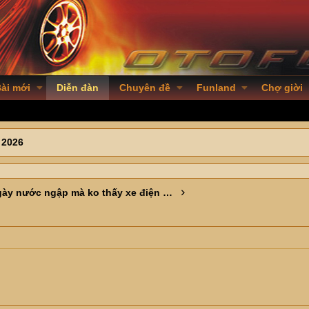
ài mới
Diễn đàn
Chuyên đề
Funland
Chợ giời
 2026
Mấy ngày nước ngập mà ko thấy xe điện nào chết máy ?