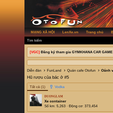
MẠNG XÃ HỘI
LenXe.vn
Trang chủ
B
Tìm kiếm
[VGC]
Đăng ký tham gia GYMKHANA CAR GAME
Diễn đàn
FunLand
Quán cafe Otofun
Oánh 
Hũ rượu của bác ở #5
Tất cả
(1)
DUONGLAM
Xe container
Số km
5,263
Động cơ
373,454