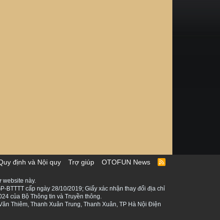
Quy định và Nội quy
Trợ giúp
OTOFUN News
R
S
S
 website này.
P-BTTTT cấp ngày 28/10/2019; Giấy xác nhận thay đổi địa chỉ
024 của Bộ Thông tin và Truyền thông.
ê Văn Thiêm, Thanh Xuân Trung, Thanh Xuân, TP Hà Nội Điện