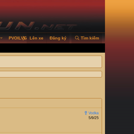
PVOILVGC2026
Lên xe
Đăng ký
Tìm kiếm
5/9/25