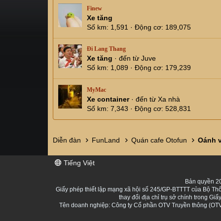
Finew
Xe tăng
Số km
1,591
Động cơ
189,075
Đi Lang Thang
Xe tăng
·
đến từ
Juve
Số km
1,089
Động cơ
179,239
MyMac
Xe container
·
đến từ
Xa nhà
Số km
7,343
Động cơ
528,831
Diễn đàn
FunLand
Quán cafe Otofun
Oánh 
Tiếng Việt
Bản quyền 20
Giấy phép thiết lập mạng xã hội số 245/GP-BTTTT của Bộ Thô
thay đổi địa chỉ trụ sở chính trong 
Tên doanh nghiệp: Công ty Cổ phần OTV Truyền thông (OTV 