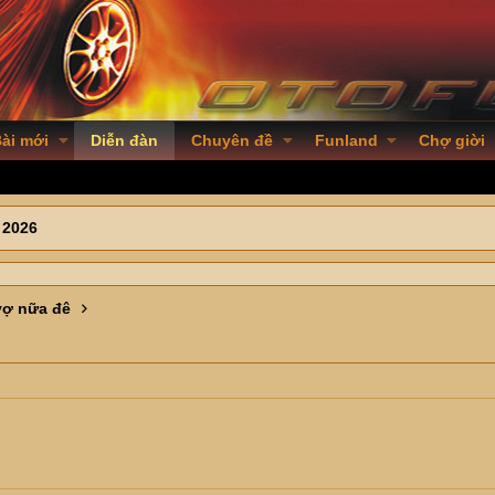
ài mới
Diễn đàn
Chuyên đề
Funland
Chợ giời
 2026
vợ nữa đê