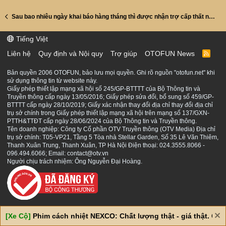
Sau bao nhiêu ngày khai báo hàng tháng thì được nhận trợ cấp thất nghiệp tháng
Tiếng Việt
Liên hệ
Quy định và Nội quy
Trợ giúp
OTOFUN News
R
S
S
Bản quyền 2006 OTOFUN, bảo lưu mọi quyền. Ghi rõ nguồn "otofun.net" khi
sử dụng thông tin từ website này.
Giấy phép thiết lập mạng xã hội số 245/GP-BTTTT của Bộ Thông tin và
Truyền thông cấp ngày 13/05/2016; Giấy phép sửa đổi, bổ sung số 459/GP-
BTTTT cấp ngày 28/10/2019; Giấy xác nhận thay đổi địa chỉ thay đổi địa chỉ
trụ sở chính trong Giấy phép thiết lập mạng xã hội trên mạng số 137/GXN-
PTTH&TTĐT cấp ngày 28/06/2024 của Bộ Thông tin và Truyền thông.
Tên doanh nghiệp: Công ty Cổ phần OTV Truyền thông (OTV Media) Địa chỉ
trụ sở chính: T05-VP21, Tầng 5 Tòa nhà Stellar Garden, Số 35 Lê Văn Thiêm,
Thanh Xuân Trung, Thanh Xuân, TP Hà Nội Điện thoại: 024.3555.8066 -
096.494.6066; Email: contact@otv.vn
Người chịu trách nhiệm: Ông Nguyễn Đại Hoàng.
[Xe Cộ]
Phim cách nhiệt NEXCO: Chất lượng thật - giá thật. Giá 