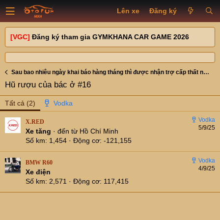
Lên xe
Đăng ký
[VGC]
Đăng ký tham gia GYMKHANA CAR GAME 2026
Sau bao nhiêu ngày khai báo hàng tháng thì được nhận trợ cấp thất nghiệp tháng
Hũ rượu của bác ở #16
Tất cả
(2)
X.RED
5/9/25
Xe tăng
·
đến từ
Hồ Chí Minh
Số km
1,454
Động cơ
-121,155
BMW R60
4/9/25
Xe điện
Số km
2,571
Động cơ
117,415