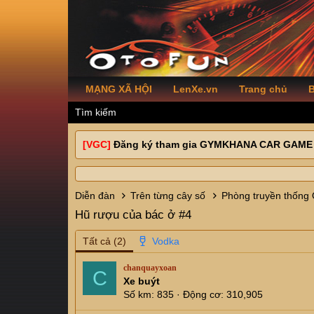
MẠNG XÃ HỘI
LenXe.vn
Trang chủ
B
Tìm kiếm
[VGC]
Đăng ký tham gia GYMKHANA CAR GAME
Diễn đàn
Trên từng cây số
Phòng truyền thống
Hũ rượu của bác ở #4
Tất cả
(2)
chanquayxoan
C
Xe buýt
Số km
835
Động cơ
310,905