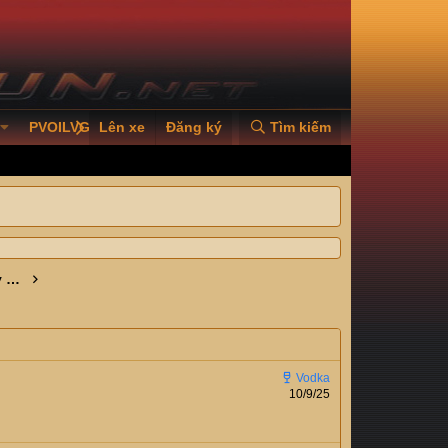
PVOILVGC2026
Lên xe
Đăng ký
Tìm kiếm
09/09/2025 mở cổng đăng ký cho các tay đua đến với Giải Đua xe Ô tô Địa hình Việt Nam PVOIL Cup VOC 2025
10/9/25