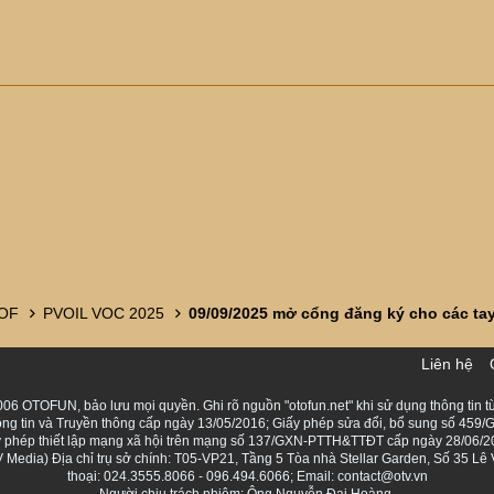
 OF
PVOIL VOC 2025
Liên hệ
06 OTOFUN, bảo lưu mọi quyền. Ghi rõ nguồn "otofun.net" khi sử dụng thông tin từ
ng tin và Truyền thông cấp ngày 13/05/2016; Giấy phép sửa đổi, bổ sung số 459/G
Giấy phép thiết lập mạng xã hội trên mạng số 137/GXN-PTTH&TTĐT cấp ngày 28/06/2
Media) Địa chỉ trụ sở chính: T05-VP21, Tầng 5 Tòa nhà Stellar Garden, Số 35 L
thoại: 024.3555.8066 - 096.494.6066; Email: contact@otv.vn