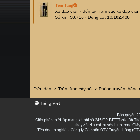
Tien Tung
Xe đạp điện
·
đến từ
Trạm sạc xe đạp điện
Số km
58,716
Động cơ
10,182,488
Diễn đàn
Trên từng cây số
Phòng truyền thống
Tiếng Việt
Bản quyền 20
Giấy phép thiết lập mạng xã hội số 245/GP-BTTTT của Bộ Thô
thay đổi địa chỉ trụ sở chính trong 
Tên doanh nghiệp: Công ty Cổ phần OTV Truyền thông (OTV 