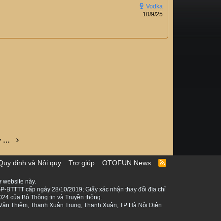
10/9/25
09/09/2025 mở cổng đăng ký cho các tay đua đến với Giải Đua xe Ô tô Địa hình Việt Nam PVOIL Cup VOC 2025
Quy định và Nội quy
Trợ giúp
OTOFUN News
R
S
S
 website này.
P-BTTTT cấp ngày 28/10/2019; Giấy xác nhận thay đổi địa chỉ
024 của Bộ Thông tin và Truyền thông.
ê Văn Thiêm, Thanh Xuân Trung, Thanh Xuân, TP Hà Nội Điện