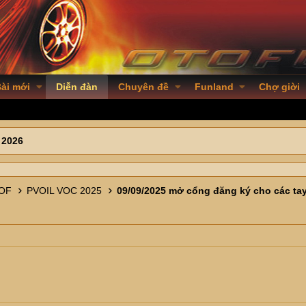
ài mới
Diễn đàn
Chuyên đề
Funland
Chợ giời
 2026
 OF
PVOIL VOC 2025