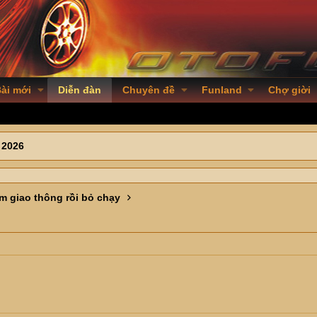
ài mới
Diễn đàn
Chuyên đề
Funland
Chợ giời
 2026
m giao thông rồi bỏ chạy