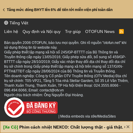
Tăng mức đóng BHYT lên 6% để tiến tới miễn viện phí toàn dân
Tiếng Việt
Liên hệ
Quy định và Nội quy
Trợ giúp
OTOFUN News
R
S
S
Bản quyền 2006 OTOFUN, bảo lưu mọi quyền. Ghi rõ nguồn "otofun.net" khi
sử dụng thông tin từ website này.
Giấy phép thiết lập mạng xã hội số 245/GP-BTTTT của Bộ Thông tin và
Truyền thông cấp ngày 13/05/2016; Giấy phép sửa đổi, bổ sung số 459/GP-
BTTTT cấp ngày 28/10/2019; Giấy xác nhận thay đổi địa chỉ thay đổi địa chỉ
trụ sở chính trong Giấy phép thiết lập mạng xã hội trên mạng số 137/GXN-
PTTH&TTĐT cấp ngày 28/06/2024 của Bộ Thông tin và Truyền thông.
Tên doanh nghiệp: Công ty Cổ phần OTV Truyền thông (OTV Media) Địa chỉ
trụ sở chính: T05-VP21, Tầng 5 Tòa nhà Stellar Garden, Số 35 Lê Văn Thiêm,
Thanh Xuân Trung, Thanh Xuân, TP Hà Nội Điện thoại: 024.3555.8066 -
096.494.6066; Email: contact@otv.vn
Người chịu trách nhiệm: Ông Nguyễn Đại Hoàng.
|
Media embeds via s9e/MediaSites
[Xe Cộ]
Phim cách nhiệt NEXCO: Chất lượng thật - giá thật. Giá 