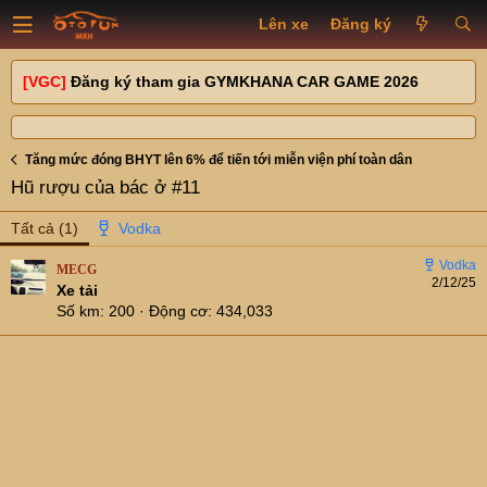
Lên xe
Đăng ký
[VGC]
Đăng ký tham gia GYMKHANA CAR GAME 2026
Tăng mức đóng BHYT lên 6% để tiến tới miễn viện phí toàn dân
Hũ rượu của bác ở #11
Tất cả
(1)
MECG
2/12/25
Xe tải
Số km
200
Động cơ
434,033