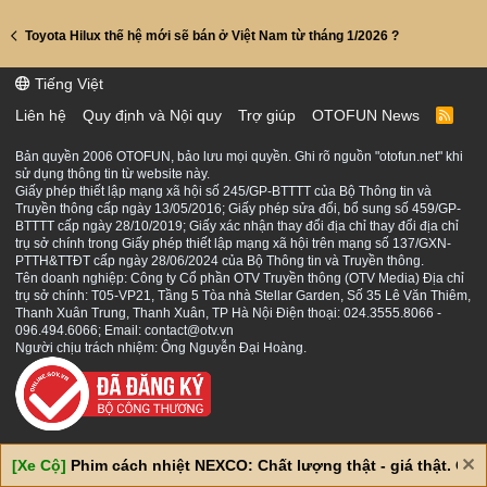
Toyota Hilux thế hệ mới sẽ bán ở Việt Nam từ tháng 1/2026 ?
Tiếng Việt
Liên hệ
Quy định và Nội quy
Trợ giúp
OTOFUN News
R
S
S
Bản quyền 2006 OTOFUN, bảo lưu mọi quyền. Ghi rõ nguồn "otofun.net" khi
sử dụng thông tin từ website này.
Giấy phép thiết lập mạng xã hội số 245/GP-BTTTT của Bộ Thông tin và
Truyền thông cấp ngày 13/05/2016; Giấy phép sửa đổi, bổ sung số 459/GP-
BTTTT cấp ngày 28/10/2019; Giấy xác nhận thay đổi địa chỉ thay đổi địa chỉ
trụ sở chính trong Giấy phép thiết lập mạng xã hội trên mạng số 137/GXN-
PTTH&TTĐT cấp ngày 28/06/2024 của Bộ Thông tin và Truyền thông.
Tên doanh nghiệp: Công ty Cổ phần OTV Truyền thông (OTV Media) Địa chỉ
trụ sở chính: T05-VP21, Tầng 5 Tòa nhà Stellar Garden, Số 35 Lê Văn Thiêm,
Thanh Xuân Trung, Thanh Xuân, TP Hà Nội Điện thoại: 024.3555.8066 -
096.494.6066; Email: contact@otv.vn
Người chịu trách nhiệm: Ông Nguyễn Đại Hoàng.
[Xe Cộ]
Phim cách nhiệt NEXCO: Chất lượng thật - giá thật. Giá 