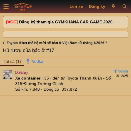
Lên xe
Đăng ký
[VGC]
Đăng ký tham gia GYMKHANA CAR GAME 2026
Toyota Hilux thế hệ mới sẽ bán ở Việt Nam từ tháng 1/2026 ?
Hũ rượu của bác ở #17
Tất cả
(1)
D.Safety
3/12/25
Xe container
·
35
·
đến từ
Toyota Thanh Xuân - Số
315 Đường Trường Chinh
Số km
7,840
Động cơ
337,872