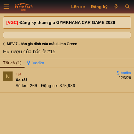
Lên xe
Đăng ký
[VGC]
Đăng ký tham gia GYMKHANA CAR GAME 2026
MPV 7 - bản gia đình của mẫu Limo Green
Hũ rượu của bác ở #15
Tất cả
(1)
npt
N
12/3/26
Xe tải
Số km
269
Động cơ
375,936