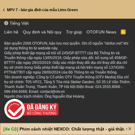
MPV 7 - bản gia đình của mẫu Limo Green
Tiếng Việt
Liên hệ
Quy định và Nội quy
Trợ giúp
OTOFUN News
R
S
S
Bản quyền 2006 OTOFUN, bảo lưu mọi quyền. Ghi rõ nguồn "otofun.net" khi
sử dụng thông tin từ website này.
Giấy phép thiết lập mạng xã hội số 245/GP-BTTTT của Bộ Thông tin và
Truyền thông cấp ngày 13/05/2016; Giấy phép sửa đổi, bổ sung số 459/GP-
BTTTT cấp ngày 28/10/2019; Giấy xác nhận thay đổi địa chỉ thay đổi địa chỉ
trụ sở chính trong Giấy phép thiết lập mạng xã hội trên mạng số 137/GXN-
PTTH&TTĐT cấp ngày 28/06/2024 của Bộ Thông tin và Truyền thông.
Tên doanh nghiệp: Công ty Cổ phần OTV Truyền thông (OTV Media) Địa chỉ
trụ sở chính: T05-VP21, Tầng 5 Tòa nhà Stellar Garden, Số 35 Lê Văn Thiêm,
Thanh Xuân Trung, Thanh Xuân, TP Hà Nội Điện thoại: 024.3555.8066 -
096.494.6066; Email: contact@otv.vn
Người chịu trách nhiệm: Ông Nguyễn Đại Hoàng.
[Xe Cộ]
Phim cách nhiệt NEXCO: Chất lượng thật - giá thật. Giá 