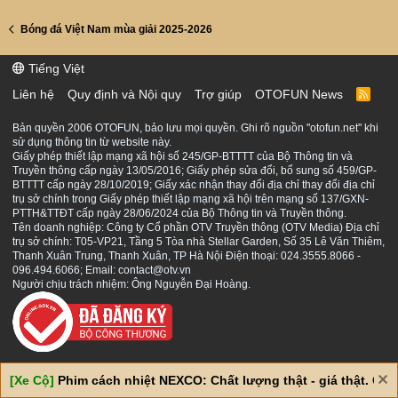
Bóng đá Việt Nam mùa giải 2025-2026
Tiếng Việt
Liên hệ
Quy định và Nội quy
Trợ giúp
OTOFUN News
R
S
S
Bản quyền 2006 OTOFUN, bảo lưu mọi quyền. Ghi rõ nguồn "otofun.net" khi
sử dụng thông tin từ website này.
Giấy phép thiết lập mạng xã hội số 245/GP-BTTTT của Bộ Thông tin và
Truyền thông cấp ngày 13/05/2016; Giấy phép sửa đổi, bổ sung số 459/GP-
BTTTT cấp ngày 28/10/2019; Giấy xác nhận thay đổi địa chỉ thay đổi địa chỉ
trụ sở chính trong Giấy phép thiết lập mạng xã hội trên mạng số 137/GXN-
PTTH&TTĐT cấp ngày 28/06/2024 của Bộ Thông tin và Truyền thông.
Tên doanh nghiệp: Công ty Cổ phần OTV Truyền thông (OTV Media) Địa chỉ
trụ sở chính: T05-VP21, Tầng 5 Tòa nhà Stellar Garden, Số 35 Lê Văn Thiêm,
Thanh Xuân Trung, Thanh Xuân, TP Hà Nội Điện thoại: 024.3555.8066 -
096.494.6066; Email: contact@otv.vn
Người chịu trách nhiệm: Ông Nguyễn Đại Hoàng.
[Xe Cộ]
Phim cách nhiệt NEXCO: Chất lượng thật - giá thật. Giá 