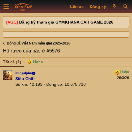
Lên xe
Đăng ký
[VGC]
Đăng ký tham gia GYMKHANA CAR GAME 2026
Bóng đá Việt Nam mùa giải 2025-2026
Hũ rượu của bác ở #5576
Tất cả
(1)
hungalpha
26/3/26
Siêu Chã!
Số km
40,193
Động cơ
10,675,718