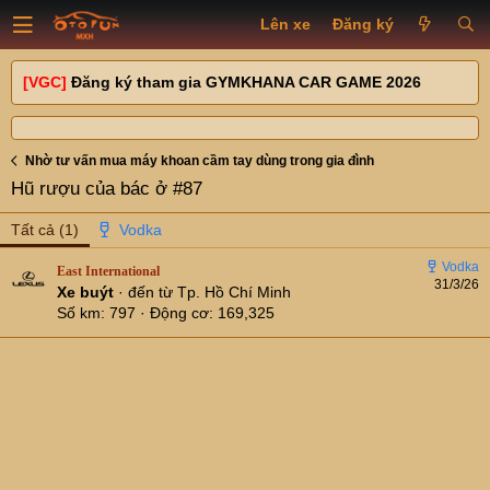
Lên xe
Đăng ký
[VGC]
Đăng ký tham gia GYMKHANA CAR GAME 2026
Nhờ tư vấn mua máy khoan cầm tay dùng trong gia đình
Hũ rượu của bác ở #87
Tất cả
(1)
East International
31/3/26
Xe buýt
·
đến từ
Tp. Hồ Chí Minh
Số km
797
Động cơ
169,325