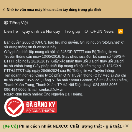
Nhờ tư vấn mua máy khoan cầm tay dùng trong gia đình
Tiếng Việt
Liên hệ
Quy định và Nội quy
Trợ giúp
OTOFUN News
R
S
S
Bản quyền 2006 OTOFUN, bảo lưu mọi quyền. Ghi rõ nguồn "otofun.net" khi
sử dụng thông tin từ website này.
Giấy phép thiết lập mạng xã hội số 245/GP-BTTTT của Bộ Thông tin và
Truyền thông cấp ngày 13/05/2016; Giấy phép sửa đổi, bổ sung số 459/GP-
BTTTT cấp ngày 28/10/2019; Giấy xác nhận thay đổi địa chỉ thay đổi địa chỉ
trụ sở chính trong Giấy phép thiết lập mạng xã hội trên mạng số 137/GXN-
PTTH&TTĐT cấp ngày 28/06/2024 của Bộ Thông tin và Truyền thông.
Tên doanh nghiệp: Công ty Cổ phần OTV Truyền thông (OTV Media) Địa chỉ
trụ sở chính: T05-VP21, Tầng 5 Tòa nhà Stellar Garden, Số 35 Lê Văn Thiêm,
Thanh Xuân Trung, Thanh Xuân, TP Hà Nội Điện thoại: 024.3555.8066 -
096.494.6066; Email: contact@otv.vn
Người chịu trách nhiệm: Ông Nguyễn Đại Hoàng.
[Xe Cộ]
Phim cách nhiệt NEXCO: Chất lượng thật - giá thật. Giá 