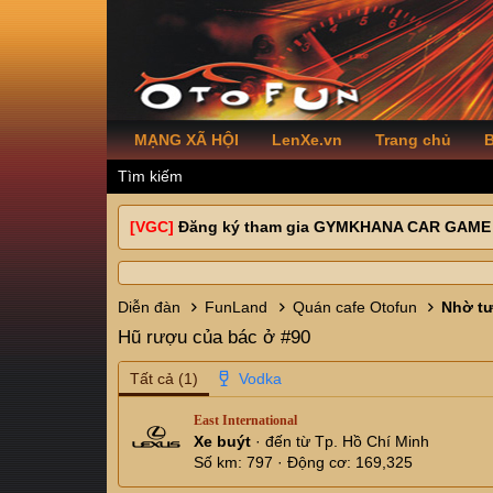
MẠNG XÃ HỘI
LenXe.vn
Trang chủ
B
Tìm kiếm
[VGC]
Đăng ký tham gia GYMKHANA CAR GAME
Diễn đàn
FunLand
Quán cafe Otofun
Hũ rượu của bác ở #90
Tất cả
(1)
East International
Xe buýt
·
đến từ
Tp. Hồ Chí Minh
Số km
797
Động cơ
169,325