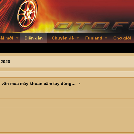
ài mới
Diễn đàn
Chuyên đề
Funland
Chợ giời
 2026
Nhờ tư vấn mua máy khoan cầm tay dùng trong gia đình