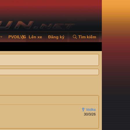
PVOILVGC2026
Lên xe
Đăng ký
Tìm kiếm
30/3/26