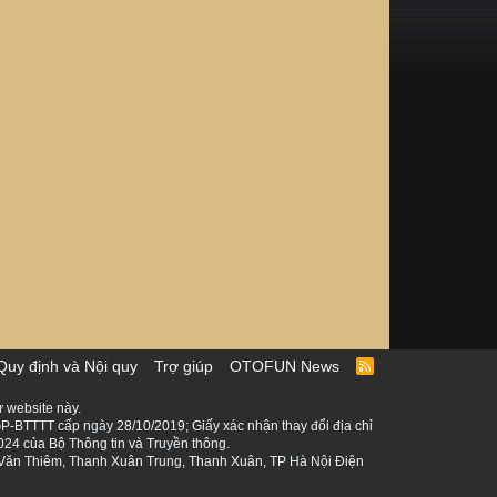
Quy định và Nội quy
Trợ giúp
OTOFUN News
R
S
S
 website này.
P-BTTTT cấp ngày 28/10/2019; Giấy xác nhận thay đổi địa chỉ
024 của Bộ Thông tin và Truyền thông.
ê Văn Thiêm, Thanh Xuân Trung, Thanh Xuân, TP Hà Nội Điện