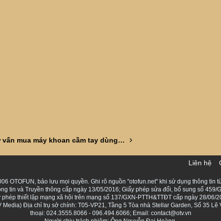
Nhờ tư vấn mua máy khoan cầm tay dùng trong gia đình
Liên hệ
06 OTOFUN, bảo lưu mọi quyền. Ghi rõ nguồn "otofun.net" khi sử dụng thông tin từ
ng tin và Truyền thông cấp ngày 13/05/2016; Giấy phép sửa đổi, bổ sung số 459/G
Giấy phép thiết lập mạng xã hội trên mạng số 137/GXN-PTTH&TTĐT cấp ngày 28/06/2
Media) Địa chỉ trụ sở chính: T05-VP21, Tầng 5 Tòa nhà Stellar Garden, Số 35 L
thoại: 024.3555.8066 - 096.494.6066; Email: contact@otv.vn