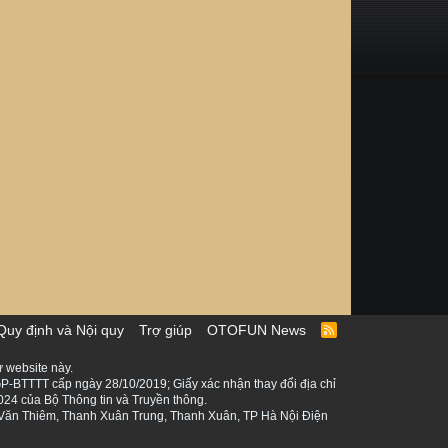
Quy định và Nội quy
Trợ giúp
OTOFUN News
R
S
S
 website này.
P-BTTTT cấp ngày 28/10/2019; Giấy xác nhận thay đổi địa chỉ
024 của Bộ Thông tin và Truyền thông.
ê Văn Thiêm, Thanh Xuân Trung, Thanh Xuân, TP Hà Nội Điện