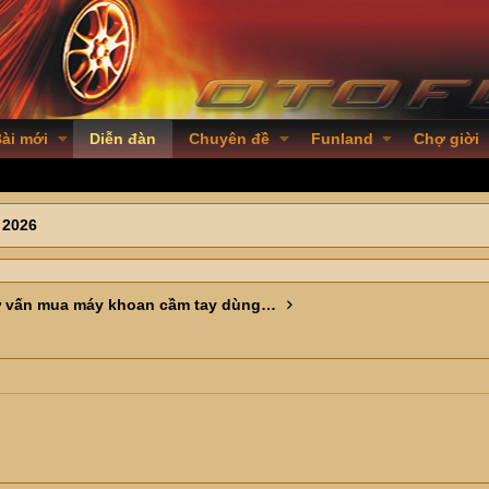
ài mới
Diễn đàn
Chuyên đề
Funland
Chợ giời
 2026
Nhờ tư vấn mua máy khoan cầm tay dùng trong gia đình