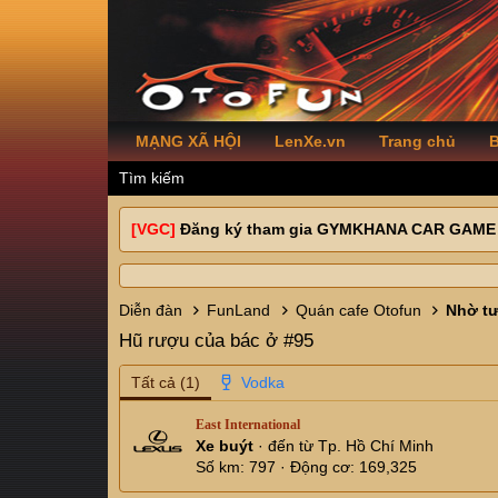
MẠNG XÃ HỘI
LenXe.vn
Trang chủ
B
Tìm kiếm
[VGC]
Đăng ký tham gia GYMKHANA CAR GAME
Diễn đàn
FunLand
Quán cafe Otofun
Hũ rượu của bác ở #95
Tất cả
(1)
East International
Xe buýt
·
đến từ
Tp. Hồ Chí Minh
Số km
797
Động cơ
169,325