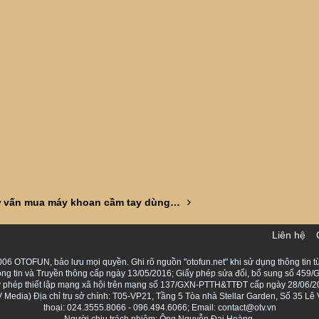
Nhờ tư vấn mua máy khoan cầm tay dùng trong gia đình
Liên hệ
06 OTOFUN, bảo lưu mọi quyền. Ghi rõ nguồn "otofun.net" khi sử dụng thông tin từ
ng tin và Truyền thông cấp ngày 13/05/2016; Giấy phép sửa đổi, bổ sung số 459/G
Giấy phép thiết lập mạng xã hội trên mạng số 137/GXN-PTTH&TTĐT cấp ngày 28/06/2
Media) Địa chỉ trụ sở chính: T05-VP21, Tầng 5 Tòa nhà Stellar Garden, Số 35 L
thoại: 024.3555.8066 - 096.494.6066; Email: contact@otv.vn