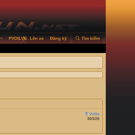
PVOILVGC2026
Lên xe
Đăng ký
Tìm kiếm
30/3/26