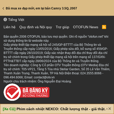
Đã mua xe đạp mới, em lại bán Camry 3.5Q, 2007
Tiếng Việt
Liên hệ
Quy định và Nội quy
Trợ giúp
OTOFUN News
R
S
S
Bản quyền 2006 OTOFUN, bảo lưu mọi quyền. Ghi rõ nguồn "otofun.net" khi
sử dụng thông tin từ website này.
Giấy phép thiết lập mạng xã hội số 245/GP-BTTTT của Bộ Thông tin và
Truyền thông cấp ngày 13/05/2016; Giấy phép sửa đổi, bổ sung số 459/GP-
BTTTT cấp ngày 28/10/2019; Giấy xác nhận thay đổi địa chỉ thay đổi địa chỉ
trụ sở chính trong Giấy phép thiết lập mạng xã hội trên mạng số 137/GXN-
PTTH&TTĐT cấp ngày 28/06/2024 của Bộ Thông tin và Truyền thông.
Tên doanh nghiệp: Công ty Cổ phần OTV Truyền thông (OTV Media) Địa chỉ
trụ sở chính: T05-VP21, Tầng 5 Tòa nhà Stellar Garden, Số 35 Lê Văn Thiêm,
Thanh Xuân Trung, Thanh Xuân, TP Hà Nội Điện thoại: 024.3555.8066 -
096.494.6066; Email: contact@otv.vn
Người chịu trách nhiệm: Ông Nguyễn Đại Hoàng.
[Xe Cộ]
Phim cách nhiệt NEXCO: Chất lượng thật - giá thật. Giá 