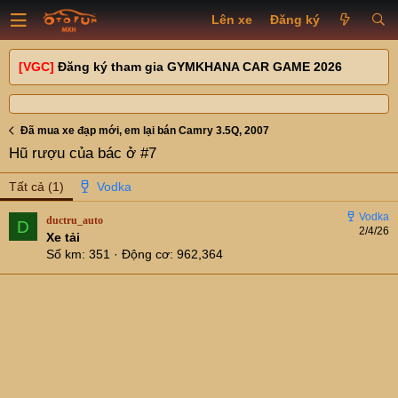
Lên xe
Đăng ký
[VGC]
Đăng ký tham gia GYMKHANA CAR GAME 2026
Đã mua xe đạp mới, em lại bán Camry 3.5Q, 2007
Hũ rượu của bác ở #7
Tất cả
(1)
ductru_auto
D
2/4/26
Xe tải
Số km
351
Động cơ
962,364