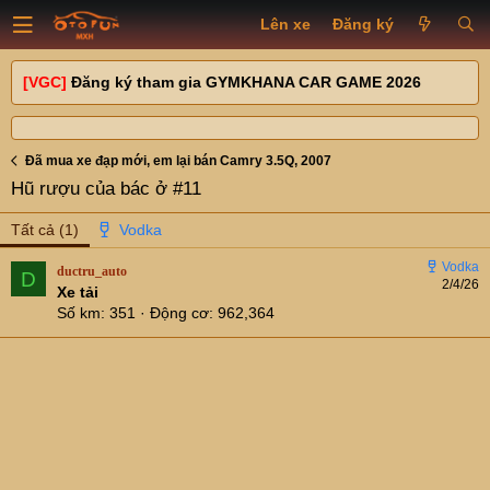
Lên xe
Đăng ký
[VGC]
Đăng ký tham gia GYMKHANA CAR GAME 2026
Đã mua xe đạp mới, em lại bán Camry 3.5Q, 2007
Hũ rượu của bác ở #11
Tất cả
(1)
ductru_auto
D
2/4/26
Xe tải
Số km
351
Động cơ
962,364