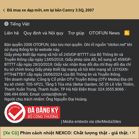
Đã mua xe đạp mới, em lại bán Camry 3.5Q, 2007
Tiếng Việt
Liên hệ
Quy định và Nội quy
Trợ giúp
OTOFUN News
R
S
S
Bản quyền 2006 OTOFUN, bảo lưu mọi quyền. Ghi rõ nguồn "otofun.net" khi
sử dụng thông tin từ website này.
Giấy phép thiết lập mạng xã hội số 245/GP-BTTTT của Bộ Thông tin và
Truyền thông cấp ngày 13/05/2016; Giấy phép sửa đổi, bổ sung số 459/GP-
BTTTT cấp ngày 28/10/2019; Giấy xác nhận thay đổi địa chỉ thay đổi địa chỉ
trụ sở chính trong Giấy phép thiết lập mạng xã hội trên mạng số 137/GXN-
PTTH&TTĐT cấp ngày 28/06/2024 của Bộ Thông tin và Truyền thông.
Tên doanh nghiệp: Công ty Cổ phần OTV Truyền thông (OTV Media) Địa chỉ
trụ sở chính: T05-VP21, Tầng 5 Tòa nhà Stellar Garden, Số 35 Lê Văn Thiêm,
Thanh Xuân Trung, Thanh Xuân, TP Hà Nội Điện thoại: 024.3555.8066 -
096.494.6066; Email: contact@otv.vn
Người chịu trách nhiệm: Ông Nguyễn Đại Hoàng.
|
Media embeds via s9e/MediaSites
[Xe Cộ]
Phim cách nhiệt NEXCO: Chất lượng thật - giá thật. Giá 