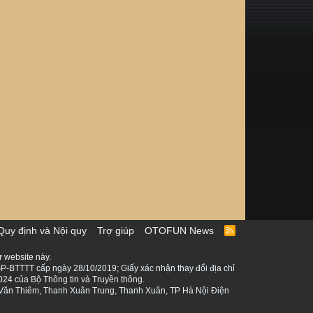
Quy định và Nội quy
Trợ giúp
OTOFUN News
R
S
S
 website này.
P-BTTTT cấp ngày 28/10/2019; Giấy xác nhận thay đổi địa chỉ
024 của Bộ Thông tin và Truyền thông.
ê Văn Thiêm, Thanh Xuân Trung, Thanh Xuân, TP Hà Nội Điện