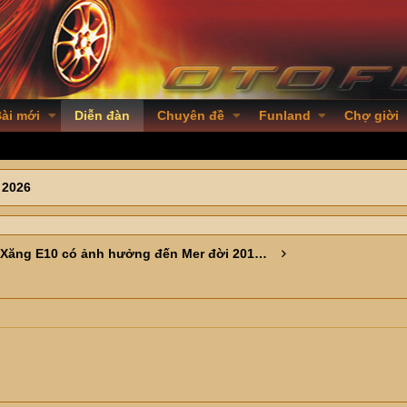
ài mới
Diễn đàn
Chuyên đề
Funland
Chợ giời
 2026
Xăng E10 có ảnh hưởng đến Mer đời 2016 không ạ?