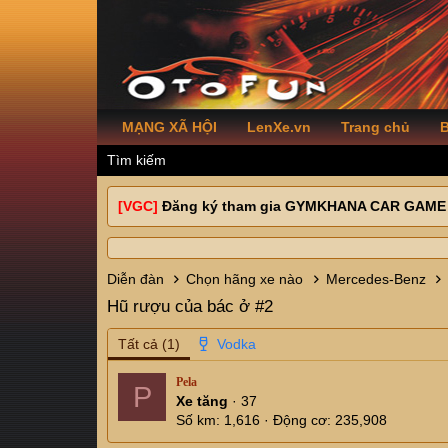
MẠNG XÃ HỘI
LenXe.vn
Trang chủ
B
Tìm kiếm
[VGC]
Đăng ký tham gia GYMKHANA CAR GAME
Diễn đàn
Chọn hãng xe nào
Mercedes-Benz
Hũ rượu của bác ở #2
Tất cả
(1)
Pela
P
Xe tăng
·
37
Số km
1,616
Động cơ
235,908