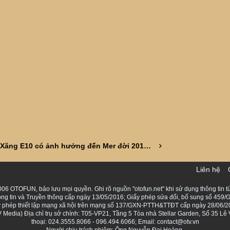
Xăng E10 có ảnh hưởng đến Mer đời 2016 không ạ?
Liên hệ
06 OTOFUN, bảo lưu mọi quyền. Ghi rõ nguồn "otofun.net" khi sử dụng thông tin từ
ng tin và Truyền thông cấp ngày 13/05/2016; Giấy phép sửa đổi, bổ sung số 459/G
Giấy phép thiết lập mạng xã hội trên mạng số 137/GXN-PTTH&TTĐT cấp ngày 28/06/2
Media) Địa chỉ trụ sở chính: T05-VP21, Tầng 5 Tòa nhà Stellar Garden, Số 35 L
thoại: 024.3555.8066 - 096.494.6066; Email: contact@otv.vn