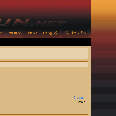
PVOILVGC2026
Lên xe
Đăng ký
Tìm kiếm
3/5/26