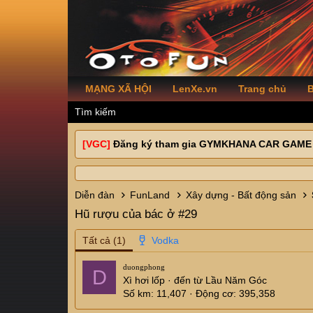
MẠNG XÃ HỘI
LenXe.vn
Trang chủ
B
Tìm kiếm
[VGC]
Đăng ký tham gia GYMKHANA CAR GAME
Diễn đàn
FunLand
Xây dựng - Bất động sản
Hũ rượu của bác ở #29
Tất cả
(1)
duongphong
D
Xì hơi lốp
·
đến từ
Lầu Năm Góc
Số km
11,407
Động cơ
395,358