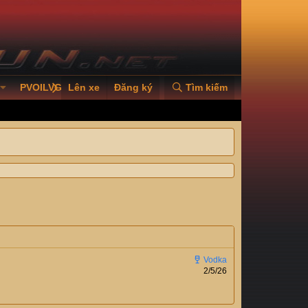
PVOILVGC2026
Lên xe
Đăng ký
Tìm kiếm
2/5/26