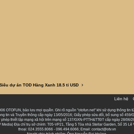
Siêu dự án TOD Hàng Xanh 18.5 tỉ USD
Liên hệ
06 OTOFUN, bảo lưu mọi quyền. Ghi rõ nguồn "otofun.net" khi sử dụng thông tin từ
ng tin và Truyền thông cấp ngày 13/05/2016; Giấy phép sửa đổi, bổ sung số 459/G
Giấy phép thiết lập mạng xã hội trên mạng số 137/GXN-PTTH&TTĐT cấp ngày 28/06/2
Media) Địa chỉ trụ sở chính: T05-VP21, Tầng 5 Tòa nhà Stellar Garden, Số 35 L
thoại: 024.3555.8066 - 096.494.6066; Email: contact@otv.vn