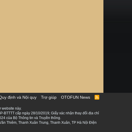
Quy định và Nội quy
Trợ giúp
OTOFUN News
R
S
S
 website này.
P-BTTTT cấp ngày 28/10/2019; Giấy xác nhận thay đổi địa chỉ
024 của Bộ Thông tin và Truyền thông.
ê Văn Thiêm, Thanh Xuân Trung, Thanh Xuân, TP Hà Nội Điện