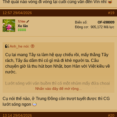
Thế quái nào vòng đi vòng lại cuối cùng vẫn đến Vin nhỉ
12:57 29/04/2026
#19
XSim
Biển số
OF-698009
Xe lăn
Động cơ
905,172 Mã lực
Anh_he nói:
Cụ lại mang Tây ra làm hệ quy chiếu rồi, mấy thằng Tây
rách, Tây ấu dâm thì có gì mà đi khè người ta. Câu
chuyện giờ là thu hút bọn Nhật, bọn Hàn với Việt kiều về
nước.
Lướt sóng với ván buồm thì có một nhúm mấy đứa choai
Nhấn vào đây để mở rộng...
choai nó chơi, hỏi mấy ông bà già Tây doanh nhân hỏi
mày chơi không nó lại chả bảo là tao đíu rảnh.
Cụ nói thế nào, ở Trung Đông còn trượt tuyết được thì CG
lướt sóng ngon
Còn cụ dự thì thích 20 năm hay 50 năm nó là việc của cụ
, mà sao k dự luôn 100 năm đi cho nó rộng rãi. 100
13:14 29/04/2026
#20