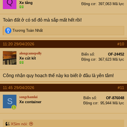
Q
Xe tăng
Động cơ
397,063 Mã lực
Toàn đất ở có sổ đỏ mà sắp mất hết rồi!
R
Trương Toàn Nhất
e
a
11:20 29/04/2026
#10
c
t
alongcamepolly
Biển số
OF-24452
i
Xe cút kít
Động cơ
367,623 Mã lực
o
n
s
Công nhận quy hoạch thế này ko biết ở đâu là yên tâm!
:
11:45 29/04/2026
#11
songchamlai
Biển số
OF-876048
S
Xe container
Động cơ
95,944 Mã lực
XSim nói: