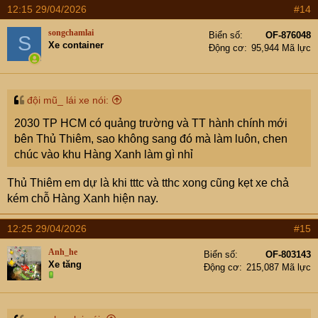
12:15 29/04/2026
#14
songchamlai
Biển số
OF-876048
S
Xe container
Động cơ
95,944 Mã lực
đội mũ_ lái xe nói:
2030 TP HCM có quảng trường và TT hành chính mới
bên Thủ Thiêm, sao không sang đó mà làm luôn, chen
chúc vào khu Hàng Xanh làm gì nhỉ
Thủ Thiêm em dự là khi tttc và tthc xong cũng kẹt xe chả
kém chỗ Hàng Xanh hiện nay.
12:25 29/04/2026
#15
Anh_he
Biển số
OF-803143
Xe tăng
Động cơ
215,087 Mã lực