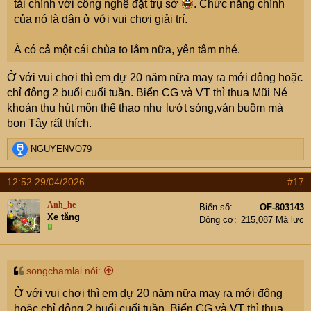
tài chính với công nghệ đặt trụ sở
. Chức năng chính
của nó là dân ở với vui chơi giải trí.
À có cả một cái chùa to lắm nữa, yên tâm nhé.
Ở với vui chơi thì em dự 20 năm nữa may ra mới đông hoặc
chỉ đông 2 buổi cuối tuần. Biển CG và VT thì thua Mũi Né
khoản thu hút môn thể thao như lướt sóng,ván buồm mà
bọn Tây rất thích.
R
NGUYENVO79
e
a
12:52 29/04/2026
#17
c
t
Anh_he
Biển số
OF-803143
i
Xe tăng
Động cơ
215,087 Mã lực
o
n
s
:
songchamlai nói:
Ở với vui chơi thì em dự 20 năm nữa may ra mới đông
hoặc chỉ đông 2 buổi cuối tuần. Biển CG và VT thì thua