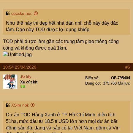
s
:
cocsku nói:
Như thế này thì dẹp hết nhà dân nhỉ, chỗ này dày đặc
lắm. Dạo này TOD được lợi dụng khiếp.
TOD phải được làm gần các trung tâm giao thông công
cộng và không được quá 1km.
10:54 29/04/2026
#6
.Bo My
Biển số
OF-795404
Xe cút kít
Động cơ
375,768 Mã lực
XSim nói:
Dự án TOD Hàng Xanh ở TP Hồ Chí Minh, diện tích
51ha, mức đầu tư 18.5 tỉ USD lớn hơn mọi dự án bất
động sản đã, đang và sắp có tại Việt Nam, gồm cả Vin