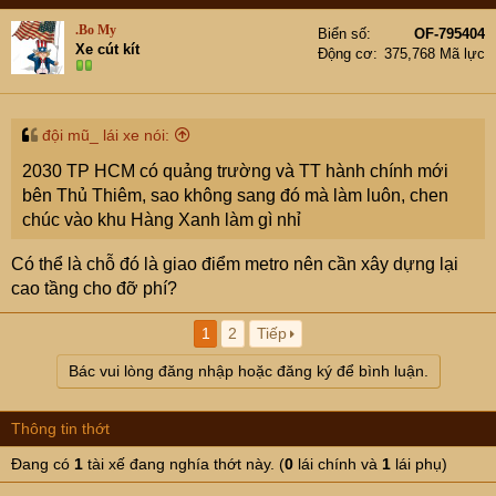
năm nữa biển CG với VT cũng lướt sóng được đếch đâu.
.Bo My
Biển số
OF-795404
Xe cút kít
Động cơ
375,768 Mã lực
đội mũ_ lái xe nói:
2030 TP HCM có quảng trường và TT hành chính mới
bên Thủ Thiêm, sao không sang đó mà làm luôn, chen
chúc vào khu Hàng Xanh làm gì nhỉ
Có thể là chỗ đó là giao điểm metro nên cần xây dựng lại
cao tầng cho đỡ phí?
1
2
Tiếp
Bác vui lòng đăng nhập hoặc đăng ký để bình luận.
Thông tin thớt
Đang có
1
tài xế đang nghía thớt này. (
0
lái chính và
1
lái phụ)