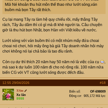
Mũi Né khoản thu hút môn thể thao như lướt sóng,ván
buồm mà bọn Tây rất thích.
Cụ lại mang Tây ra làm hệ quy chiếu rồi, mấy thằng Tây
rách, Tây ấu dâm thì có gì mà đi khè người ta. Câu chuyện
giờ là thu hút bọn Nhật, bọn Hàn với Việt kiều về nước.
Lướt sóng với ván buồm thì có một nhúm mấy đứa choai
choai nó chơi, hỏi mấy ông bà già Tây doanh nhân hỏi mày
chơi không nó lại chả bảo là tao đíu rảnh.
Còn cụ dự thì thích 20 năm hay 50 năm nó là việc của cụ
,
mà sao k dự luôn 100 năm đi cho nó rộng rãi. 100 năm nữa
biển CG với VT cũng lướt sóng được đếch đâu.
12:55 29/04/2026
#18
XSim
Biển số
OF-698009
Xe lăn
Động cơ
905,172 Mã lực