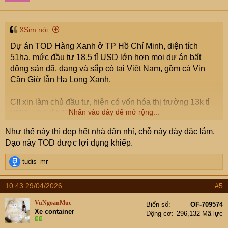
n
s
:
XSim nói:
Dự án TOD Hàng Xanh ở TP Hồ Chí Minh, diện tích
51ha, mức đầu tư 18.5 tỉ USD lớn hơn mọi dự án bất
động sản đã, đang và sắp có tại Việt Nam, gồm cả Vin
Cần Giờ lẫn Hạ Long Xanh.
CII xin làm chủ đầu tư, hiện có vốn hóa thị trường 13k tỉ
Nhấn vào đây để mở rộng...
VNĐ ~ 0.5 tỉ USD
Như thế này thì dẹp hết nhà dân nhỉ, chỗ này dày đặc lắm.
Kỷ nguyên vươn mình là đây
Dạo này TOD được lợi dụng khiếp.
R
tudis_mr
e
a
10:43 29/04/2026
#5
Sếp CII nêu lời giải cho bài toán mặt bằng TOD Hàng Xanh
c
t
TP HCM- Khi giải phóng mặt bằng dự án cho TOD Hàng Xanh,
VuNgoanMuc
Biển số
OF-709574
i
CII sẽ tập trung đáp ứng tiêu chí giá đền bù và bố trí lại nhà ở
Xe container
Động cơ
296,132 Mã lực
o
hợp lý.
n
vnexpress.net