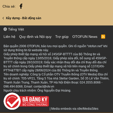
Facebook
Chia sẻ:
Xây dựng - Bất động sản
Tiếng Việt
Liên hệ
Quy định và Nội quy
Trợ giúp
OTOFUN News
R
S
S
Bản quyền 2006 OTOFUN, bảo lưu mọi quyền. Ghi rõ nguồn "otofun.net" khi
sử dụng thông tin từ website này.
Giấy phép thiết lập mạng xã hội số 245/GP-BTTTT của Bộ Thông tin và
Truyền thông cấp ngày 13/05/2016; Giấy phép sửa đổi, bổ sung số 459/GP-
BTTTT cấp ngày 28/10/2019; Giấy xác nhận thay đổi địa chỉ thay đổi địa chỉ
trụ sở chính trong Giấy phép thiết lập mạng xã hội trên mạng số 137/GXN-
PTTH&TTĐT cấp ngày 28/06/2024 của Bộ Thông tin và Truyền thông.
Tên doanh nghiệp: Công ty Cổ phần OTV Truyền thông (OTV Media) Địa chỉ
trụ sở chính: T05-VP21, Tầng 5 Tòa nhà Stellar Garden, Số 35 Lê Văn Thiêm,
Thanh Xuân Trung, Thanh Xuân, TP Hà Nội Điện thoại: 024.3555.8066 -
096.494.6066; Email: contact@otv.vn
Người chịu trách nhiệm: Ông Nguyễn Đại Hoàng.
|
Media embeds via s9e/MediaSites