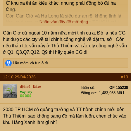
Ở khu xa thì ăn kiểu khác, nhưng phải đồng bộ đủ hạ
tầng.
Còn Cân Giờ và Hạ Long là siêu dự án rồi không tính là
Nhấn vào đây để mở rộng...
khu xa được, mà Cần Giờ là mặt tiền của TPHCM mới.
Cần Giờ cứ ngoài 10 năm nữa mới tính cụ ạ. Đó là nếu CG
hút được các cty về tài chính,công nghệ về đặt trụ sở . Còn
nếu tháp tttc vẫn xây ở Thủ Thiêm và các cty công nghệ vẫn
ở Q1, Q3,Q7,Q12, Q9 thì hãy quên CG đi.
R
Lão móm
và
fun ô tồ
e
a
12:10 29/04/2026
#13
c
t
đội mũ_ lái xe
Biển số
OF-155238
i
Máy Bay
Động cơ
1,483,958 Mã lực
o
n
s
2030 TP HCM có quảng trường và TT hành chính mới bên
:
Thủ Thiêm, sao không sang đó mà làm luôn, chen chúc vào
khu Hàng Xanh làm gì nhỉ