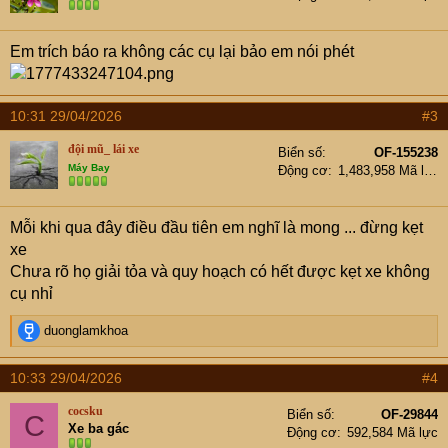
n
s
Em trích báo ra không các cụ lại bảo em nói phét
:
10:31 29/04/2026
#3
đội mũ_ lái xe
Biển số
OF-155238
Máy Bay
Động cơ
1,483,958 Mã lực
Mỗi khi qua đây điều đầu tiên em nghĩ là mong ... đừng kẹt
xe
Chưa rõ họ giải tỏa và quy hoạch có hết được kẹt xe không
cụ nhỉ
R
duonglamkhoa
e
a
10:33 29/04/2026
#4
c
t
cocsku
Biển số
OF-29844
C
i
Xe ba gác
Động cơ
592,584 Mã lực
o