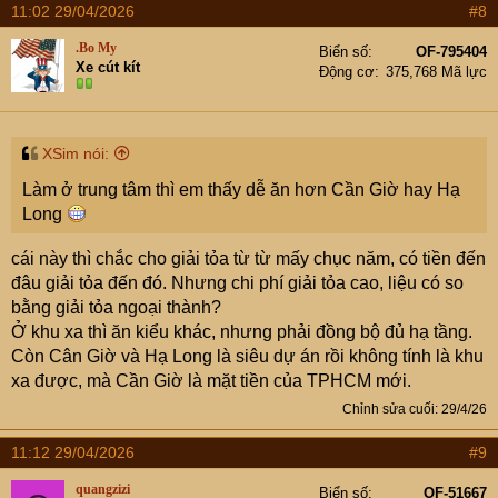
11:02 29/04/2026
#8
.Bo My
Biển số
OF-795404
Xe cút kít
Động cơ
375,768 Mã lực
XSim nói:
Làm ở trung tâm thì em thấy dễ ăn hơn Cần Giờ hay Hạ
Long
cái này thì chắc cho giải tỏa từ từ mấy chục năm, có tiền đến
đâu giải tỏa đến đó. Nhưng chi phí giải tỏa cao, liệu có so
bằng giải tỏa ngoại thành?
Ở khu xa thì ăn kiểu khác, nhưng phải đồng bộ đủ hạ tầng.
Còn Cân Giờ và Hạ Long là siêu dự án rồi không tính là khu
xa được, mà Cần Giờ là mặt tiền của TPHCM mới.
Chỉnh sửa cuối:
29/4/26
11:12 29/04/2026
#9
quangzizi
Biển số
OF-51667