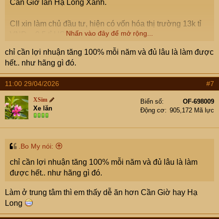
Cần Giờ lẫn Hạ Long Xanh.
CII xin làm chủ đầu tư, hiện có vốn hóa thị trường 13k tỉ
Nhấn vào đây để mở rộng...
VNĐ ~ 0.5 tỉ USD
chỉ cần lợi nhuận tăng 100% mỗi năm và đủ lâu là làm được
Kỷ nguyên vươn mình là đây
hết.. như hãng gì đó.
11:00 29/04/2026
#7
XSim
Biển số
OF-698009
Sếp CII nêu lời giải cho bài toán mặt bằng TOD Hàng Xanh
Xe lăn
Động cơ
905,172 Mã lực
TP HCM- Khi giải phóng mặt bằng dự án cho TOD Hàng Xanh,
CII sẽ tập trung đáp ứng tiêu chí giá đền bù và bố trí lại nhà ở
hợp lý.
vnexpress.net
.Bo My nói:
chỉ cần lợi nhuận tăng 100% mỗi năm và đủ lâu là làm
được hết.. như hãng gì đó.
Làm ở trung tâm thì em thấy dễ ăn hơn Cần Giờ hay Hạ
Long