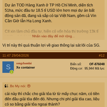
Dự án TOD Hàng Xanh ở TP Hồ Chí Minh, diện tích
51ha, mức đầu tư 18.5 tỉ USD lớn hơn mọi dự án bất
động sản đã, đang và sắp có tại Việt Nam, gồm cả Vin
Cần Giờ lẫn Hạ Long Xanh.
CII xin làm chủ đầu tư, hiện có vốn hóa thị trường 13k tỉ
Nhấn vào đây để mở rộng...
VNĐ ~ 0.5 tỉ USD
Vị trí này thì quá thuận lợi về giao thông lại sát lõi của SG.
Kỷ nguyên vươn mình là đây
11:47 29/04/2026
#12
songchamlai
Biển số
OF-876048
S
Xe container
Động cơ
95,944 Mã lực
Sếp CII nêu lời giải cho bài toán mặt bằng TOD Hàng Xanh
TP HCM- Khi giải phóng mặt bằng dự án cho TOD Hàng Xanh,
CII sẽ tập trung đáp ứng tiêu chí giá đền bù và bố trí lại nhà ở
hợp lý.
.Bo My nói:
vnexpress.net
cái này thì chắc cho giải tỏa từ từ mấy chục năm, có tiền
đến đâu giải tỏa đến đó. Nhưng chi phí giải tỏa cao, liệu
có so bằng giải tỏa ngoại thành?