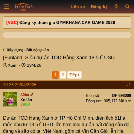
Lên xe
Đăng ký
[VGC]
Đăng ký tham gia GYMKHANA CAR GAME 2026
Xây dựng - Bất động sản
[Funland]
Siêu dự án TOD Hàng Xanh 18.5 tỉ USD
T
N
XSim
29/4/26
h
g
1
2
Tiếp
r
à
e
y
10:26 29/04/2026
#1
a
g
d
ử
XSim
Biển số
OF-698009
s
i
Xe lăn
Động cơ
905,172 Mã lực
t
a
r
Dự án TOD Hàng Xanh ở TP Hồ Chí Minh, diện tích 51ha,
t
mức đầu tư 18.5 tỉ USD lớn hơn mọi dự án bất động sản đã,
e
đang và sắp có tại Việt Nam, gồm cả Vin Cần Giờ lẫn Hạ
r