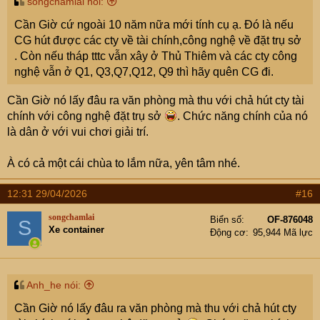
songchamlai nói:
Cần Giờ cứ ngoài 10 năm nữa mới tính cụ ạ. Đó là nếu
CG hút được các cty về tài chính,công nghệ về đặt trụ sở
. Còn nếu tháp tttc vẫn xây ở Thủ Thiêm và các cty công
nghệ vẫn ở Q1, Q3,Q7,Q12, Q9 thì hãy quên CG đi.
Cần Giờ nó lấy đâu ra văn phòng mà thu với chả hút cty tài
chính với công nghệ đặt trụ sở
. Chức năng chính của nó
là dân ở với vui chơi giải trí.
À có cả một cái chùa to lắm nữa, yên tâm nhé.
12:31 29/04/2026
#16
songchamlai
Biển số
OF-876048
S
Xe container
Động cơ
95,944 Mã lực
Anh_he nói:
Cần Giờ nó lấy đâu ra văn phòng mà thu với chả hút cty