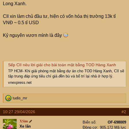
Long Xanh.
CII xin làm chủ đầu tư, hiện có vốn hóa thị trường 13k tỉ
VNĐ ~ 0.5 tỉ USD
Kỷ nguyên vươn mình là đây
Sếp CII nêu lời giải cho bài toán mặt bằng TOD Hàng Xanh
TP HCM- Khi giải phóng mặt bằng dự án cho TOD Hàng Xanh, CII sẽ
tập trung đáp ứng tiêu chí giá đền bù và bố trí lại nhà ở hợp lý.
vnexpress.net
R
tudis_mr
e
a
10:27 29/04/2026
#2
c
t
XSim
Biển số
OF-698009
i
Xe lăn
Động cơ
905,172 Mã lực
o