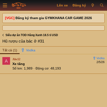
Lên xe
Đăng ký
[VGC]
Đăng ký tham gia GYMKHANA CAR GAME 2026
Siêu dự án TOD Hàng Xanh 18.5 tỉ USD
Hũ rượu của bác ở #31
Tất cả
(1)
Abc12
A
2/5/26
Xe tăng
Số km
1,989
Động cơ
48,193