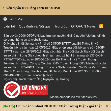
Siêu dự án TOD Hàng Xanh 18.5 tỉ USD
Tiếng Việt
Liên hệ
Quy định và Nội quy
Trợ giúp
OTOFUN News
R
S
S
Bản quyền 2006 OTOFUN, bảo lưu mọi quyền. Ghi rõ nguồn "otofun.net" khi
sử dụng thông tin từ website này.
Giấy phép thiết lập mạng xã hội số 245/GP-BTTTT của Bộ Thông tin và
Truyền thông cấp ngày 13/05/2016; Giấy phép sửa đổi, bổ sung số 459/GP-
BTTTT cấp ngày 28/10/2019; Giấy xác nhận thay đổi địa chỉ thay đổi địa chỉ
trụ sở chính trong Giấy phép thiết lập mạng xã hội trên mạng số 137/GXN-
PTTH&TTĐT cấp ngày 28/06/2024 của Bộ Thông tin và Truyền thông.
Tên doanh nghiệp: Công ty Cổ phần OTV Truyền thông (OTV Media) Địa chỉ
trụ sở chính: T05-VP21, Tầng 5 Tòa nhà Stellar Garden, Số 35 Lê Văn Thiêm,
Thanh Xuân Trung, Thanh Xuân, TP Hà Nội Điện thoại: 024.3555.8066 -
096.494.6066; Email: contact@otv.vn
Người chịu trách nhiệm: Ông Nguyễn Đại Hoàng.
|
Media embeds via s9e/MediaSites
[Xe Cộ]
Phim cách nhiệt NEXCO: Chất lượng thật - giá thật. Giá 