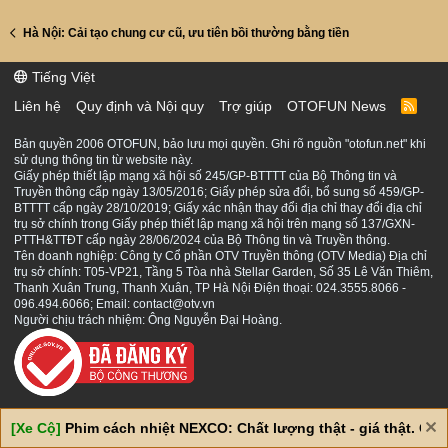
Hà Nội: Cải tạo chung cư cũ, ưu tiên bồi thường bằng tiền
Tiếng Việt
Liên hệ
Quy định và Nội quy
Trợ giúp
OTOFUN News
R
S
S
Bản quyền 2006 OTOFUN, bảo lưu mọi quyền. Ghi rõ nguồn "otofun.net" khi
sử dụng thông tin từ website này.
Giấy phép thiết lập mạng xã hội số 245/GP-BTTTT của Bộ Thông tin và
Truyền thông cấp ngày 13/05/2016; Giấy phép sửa đổi, bổ sung số 459/GP-
BTTTT cấp ngày 28/10/2019; Giấy xác nhận thay đổi địa chỉ thay đổi địa chỉ
trụ sở chính trong Giấy phép thiết lập mạng xã hội trên mạng số 137/GXN-
PTTH&TTĐT cấp ngày 28/06/2024 của Bộ Thông tin và Truyền thông.
Tên doanh nghiệp: Công ty Cổ phần OTV Truyền thông (OTV Media) Địa chỉ
trụ sở chính: T05-VP21, Tầng 5 Tòa nhà Stellar Garden, Số 35 Lê Văn Thiêm,
Thanh Xuân Trung, Thanh Xuân, TP Hà Nội Điện thoại: 024.3555.8066 -
096.494.6066; Email: contact@otv.vn
Người chịu trách nhiệm: Ông Nguyễn Đại Hoàng.
[Xe Cộ]
Phim cách nhiệt NEXCO: Chất lượng thật - giá thật. Giá 