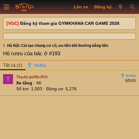
Lên xe
Đăng ký
[VGC]
Đăng ký tham gia GYMKHANA CAR GAME 2026
Hà Nội: Cải tạo chung cư cũ, ưu tiên bồi thường bằng tiền
Hũ rượu của bác ở #193
Tất cả
(1)
ThạchLựuMộc2024
T
8/5/26
Xe tăng
·
46
Số km
1,003
Động cơ
5,276