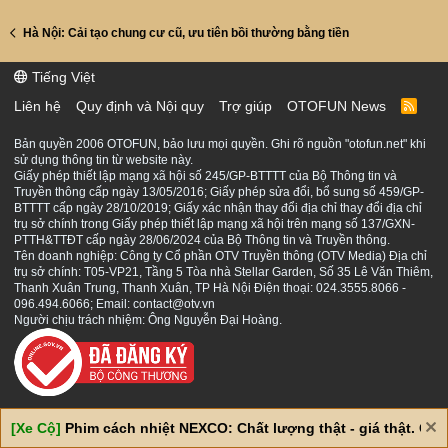
Hà Nội: Cải tạo chung cư cũ, ưu tiên bồi thường bằng tiền
Tiếng Việt
Liên hệ
Quy định và Nội quy
Trợ giúp
OTOFUN News
R
S
S
Bản quyền 2006 OTOFUN, bảo lưu mọi quyền. Ghi rõ nguồn "otofun.net" khi
sử dụng thông tin từ website này.
Giấy phép thiết lập mạng xã hội số 245/GP-BTTTT của Bộ Thông tin và
Truyền thông cấp ngày 13/05/2016; Giấy phép sửa đổi, bổ sung số 459/GP-
BTTTT cấp ngày 28/10/2019; Giấy xác nhận thay đổi địa chỉ thay đổi địa chỉ
trụ sở chính trong Giấy phép thiết lập mạng xã hội trên mạng số 137/GXN-
PTTH&TTĐT cấp ngày 28/06/2024 của Bộ Thông tin và Truyền thông.
Tên doanh nghiệp: Công ty Cổ phần OTV Truyền thông (OTV Media) Địa chỉ
trụ sở chính: T05-VP21, Tầng 5 Tòa nhà Stellar Garden, Số 35 Lê Văn Thiêm,
Thanh Xuân Trung, Thanh Xuân, TP Hà Nội Điện thoại: 024.3555.8066 -
096.494.6066; Email: contact@otv.vn
Người chịu trách nhiệm: Ông Nguyễn Đại Hoàng.
[Xe Cộ]
Phim cách nhiệt NEXCO: Chất lượng thật - giá thật. Giá 