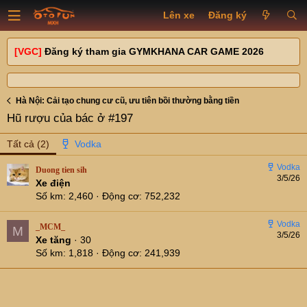
Lên xe
Đăng ký
[VGC]
Đăng ký tham gia GYMKHANA CAR GAME 2026
Hà Nội: Cải tạo chung cư cũ, ưu tiên bồi thường bằng tiền
Hũ rượu của bác ở #197
Tất cả
(2)
Duong tien sih
3/5/26
Xe điện
Số km
2,460
Động cơ
752,232
_MCM_
M
3/5/26
Xe tăng
·
30
Số km
1,818
Động cơ
241,939