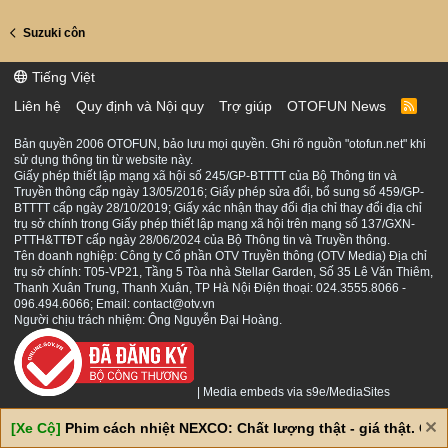
Suzuki côn
Tiếng Việt
Liên hệ
Quy định và Nội quy
Trợ giúp
OTOFUN News
R
S
S
Bản quyền 2006 OTOFUN, bảo lưu mọi quyền. Ghi rõ nguồn "otofun.net" khi
sử dụng thông tin từ website này.
Giấy phép thiết lập mạng xã hội số 245/GP-BTTTT của Bộ Thông tin và
Truyền thông cấp ngày 13/05/2016; Giấy phép sửa đổi, bổ sung số 459/GP-
BTTTT cấp ngày 28/10/2019; Giấy xác nhận thay đổi địa chỉ thay đổi địa chỉ
trụ sở chính trong Giấy phép thiết lập mạng xã hội trên mạng số 137/GXN-
PTTH&TTĐT cấp ngày 28/06/2024 của Bộ Thông tin và Truyền thông.
Tên doanh nghiệp: Công ty Cổ phần OTV Truyền thông (OTV Media) Địa chỉ
trụ sở chính: T05-VP21, Tầng 5 Tòa nhà Stellar Garden, Số 35 Lê Văn Thiêm,
Thanh Xuân Trung, Thanh Xuân, TP Hà Nội Điện thoại: 024.3555.8066 -
096.494.6066; Email: contact@otv.vn
Người chịu trách nhiệm: Ông Nguyễn Đại Hoàng.
|
Media embeds via s9e/MediaSites
[Xe Cộ]
Phim cách nhiệt NEXCO: Chất lượng thật - giá thật. Giá 