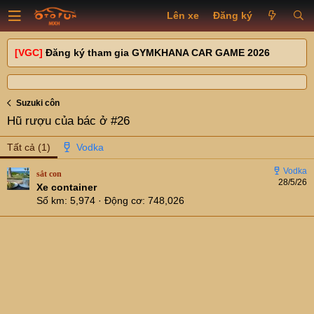
Lên xe
Đăng ký
[VGC]
Đăng ký tham gia GYMKHANA CAR GAME 2026
Suzuki côn
Hũ rượu của bác ở #26
Tất cả
(1)
sắt con
28/5/26
Xe container
Số km
5,974
Động cơ
748,026