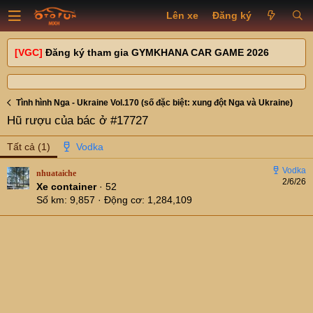
Lên xe
Đăng ký
[VGC]
Đăng ký tham gia GYMKHANA CAR GAME 2026
Tình hình Nga - Ukraine Vol.170 (số đặc biệt: xung đột Nga và Ukraine)
Hũ rượu của bác ở #17727
Tất cả
(1)
nhuataiche
2/6/26
Xe container
·
52
Số km
9,857
Động cơ
1,284,109