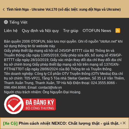
Tình hình Nga - Ukraine Vol.170 (số đặc biệt: xung đột Nga và Ukraine)
Tiếng Việt
Liên hệ
Quy định và Nội quy
Trợ giúp
OTOFUN News
R
S
S
Bản quyền 2006 OTOFUN, bảo lưu mọi quyền. Ghi rõ nguồn "otofun.net" khi
sử dụng thông tin từ website này.
Giấy phép thiết lập mạng xã hội số 245/GP-BTTTT của Bộ Thông tin và
Truyền thông cấp ngày 13/05/2016; Giấy phép sửa đổi, bổ sung số 459/GP-
BTTTT cấp ngày 28/10/2019; Giấy xác nhận thay đổi địa chỉ thay đổi địa chỉ
trụ sở chính trong Giấy phép thiết lập mạng xã hội trên mạng số 137/GXN-
PTTH&TTĐT cấp ngày 28/06/2024 của Bộ Thông tin và Truyền thông.
Tên doanh nghiệp: Công ty Cổ phần OTV Truyền thông (OTV Media) Địa chỉ
trụ sở chính: T05-VP21, Tầng 5 Tòa nhà Stellar Garden, Số 35 Lê Văn Thiêm,
Thanh Xuân Trung, Thanh Xuân, TP Hà Nội Điện thoại: 024.3555.8066 -
096.494.6066; Email: contact@otv.vn
Người chịu trách nhiệm: Ông Nguyễn Đại Hoàng.
[Xe Cộ]
Phim cách nhiệt NEXCO: Chất lượng thật - giá thật. Giá 