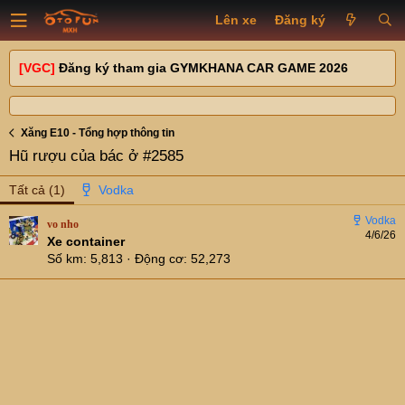
Lên xe
Đăng ký
[VGC]
Đăng ký tham gia GYMKHANA CAR GAME 2026
Xăng E10 - Tổng hợp thông tin
Hũ rượu của bác ở #2585
Tất cả
(1)
vo nho
4/6/26
Xe container
Số km
5,813
Động cơ
52,273