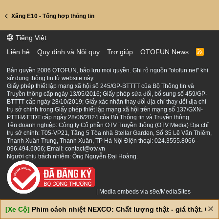
Xăng E10 - Tổng hợp thông tin
Tiếng Việt
Liên hệ
Quy định và Nội quy
Trợ giúp
OTOFUN News
R
S
S
Bản quyền 2006 OTOFUN, bảo lưu mọi quyền. Ghi rõ nguồn "otofun.net" khi
sử dụng thông tin từ website này.
Giấy phép thiết lập mạng xã hội số 245/GP-BTTTT của Bộ Thông tin và
Truyền thông cấp ngày 13/05/2016; Giấy phép sửa đổi, bổ sung số 459/GP-
BTTTT cấp ngày 28/10/2019; Giấy xác nhận thay đổi địa chỉ thay đổi địa chỉ
trụ sở chính trong Giấy phép thiết lập mạng xã hội trên mạng số 137/GXN-
PTTH&TTĐT cấp ngày 28/06/2024 của Bộ Thông tin và Truyền thông.
Tên doanh nghiệp: Công ty Cổ phần OTV Truyền thông (OTV Media) Địa chỉ
trụ sở chính: T05-VP21, Tầng 5 Tòa nhà Stellar Garden, Số 35 Lê Văn Thiêm,
Thanh Xuân Trung, Thanh Xuân, TP Hà Nội Điện thoại: 024.3555.8066 -
096.494.6066; Email: contact@otv.vn
Người chịu trách nhiệm: Ông Nguyễn Đại Hoàng.
|
Media embeds via s9e/MediaSites
[Xe Cộ]
Phim cách nhiệt NEXCO: Chất lượng thật - giá thật. Giá 