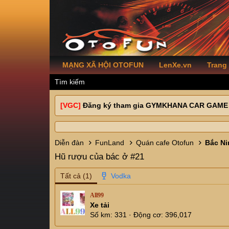
MẠNG XÃ HỘI OTOFUN
LenXe.vn
Trang
Tìm kiếm
[VGC]
Đăng ký tham gia GYMKHANA CAR GAME
Diễn đàn
FunLand
Quán cafe Otofun
Hũ rượu của bác ở #21
Tất cả
(1)
All99
Xe tải
Số km
331
Động cơ
396,017