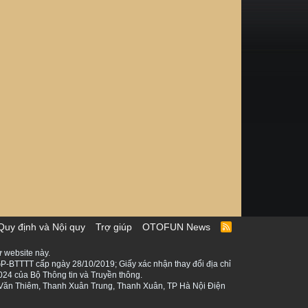
Quy định và Nội quy
Trợ giúp
OTOFUN News
R
S
S
 website này.
P-BTTTT cấp ngày 28/10/2019; Giấy xác nhận thay đổi địa chỉ
024 của Bộ Thông tin và Truyền thông.
ê Văn Thiêm, Thanh Xuân Trung, Thanh Xuân, TP Hà Nội Điện