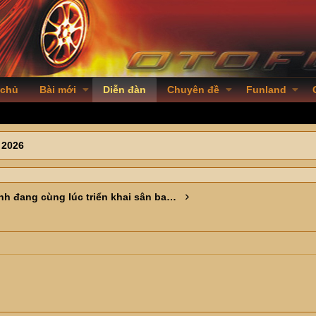
 chủ
Bài mới
Diễn đàn
Chuyên đề
Funland
 2026
Bắc Ninh đang cùng lúc triển khai sân bay Gia Bình, Vành đai 4 và nhiều cầu lớn, các cụ đánh giá tiềm năng khu vực này thế nào ?