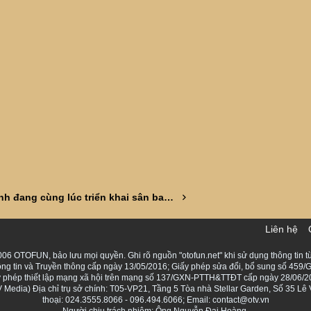
Bắc Ninh đang cùng lúc triển khai sân bay Gia Bình, Vành đai 4 và nhiều cầu lớn, các cụ đánh giá tiềm năng khu vực này thế nào ?
Liên hệ
06 OTOFUN, bảo lưu mọi quyền. Ghi rõ nguồn "otofun.net" khi sử dụng thông tin từ
ng tin và Truyền thông cấp ngày 13/05/2016; Giấy phép sửa đổi, bổ sung số 459/G
Giấy phép thiết lập mạng xã hội trên mạng số 137/GXN-PTTH&TTĐT cấp ngày 28/06/2
Media) Địa chỉ trụ sở chính: T05-VP21, Tầng 5 Tòa nhà Stellar Garden, Số 35 L
thoại: 024.3555.8066 - 096.494.6066; Email: contact@otv.vn