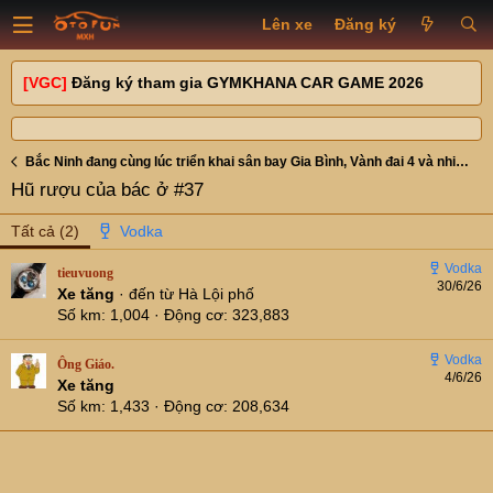
Lên xe
Đăng ký
[VGC]
Đăng ký tham gia GYMKHANA CAR GAME 2026
Bắc Ninh đang cùng lúc triển khai sân bay Gia Bình, Vành đai 4 và nhiều cầu lớn, các cụ đánh giá tiềm năng khu vực này thế nào ?
Hũ rượu của bác ở #37
Tất cả
(2)
tieuvuong
30/6/26
Xe tăng
·
đến từ
Hà Lội phố
Số km
1,004
Động cơ
323,883
Ông Giáo.
4/6/26
Xe tăng
Số km
1,433
Động cơ
208,634