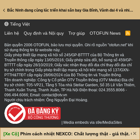
Bắc Ninh đang cùng lúc triển khai sân bay Gia Bình, Vành đai 4 và nhiều cầu lớn, các cụ đánh giá tiềm năng khu vực này thế nào ?
Tiếng Việt
Liên hệ
Quy định và Nội quy
Trợ giúp
OTOFUN News
R
S
S
Bản quyền 2006 OTOFUN, bảo lưu mọi quyền. Ghi rõ nguồn "otofun.net" khi
sử dụng thông tin từ website này.
Giấy phép thiết lập mạng xã hội số 245/GP-BTTTT của Bộ Thông tin và
Truyền thông cấp ngày 13/05/2016; Giấy phép sửa đổi, bổ sung số 459/GP-
BTTTT cấp ngày 28/10/2019; Giấy xác nhận thay đổi địa chỉ thay đổi địa chỉ
trụ sở chính trong Giấy phép thiết lập mạng xã hội trên mạng số 137/GXN-
PTTH&TTĐT cấp ngày 28/06/2024 của Bộ Thông tin và Truyền thông.
Tên doanh nghiệp: Công ty Cổ phần OTV Truyền thông (OTV Media) Địa chỉ
trụ sở chính: T05-VP21, Tầng 5 Tòa nhà Stellar Garden, Số 35 Lê Văn Thiêm,
Thanh Xuân Trung, Thanh Xuân, TP Hà Nội Điện thoại: 024.3555.8066 -
096.494.6066; Email: contact@otv.vn
Người chịu trách nhiệm: Ông Nguyễn Đại Hoàng.
|
Media embeds via s9e/MediaSites
[Xe Cộ]
Phim cách nhiệt NEXCO: Chất lượng thật - giá thật. Giá 