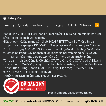
Tiếng Việt
Liên hệ
Quy định và Nội quy
Trợ giúp
OTOFUN News
R
S
S
Bản quyền 2006 OTOFUN, bảo lưu mọi quyền. Ghi rõ nguồn "otofun.net" khi
sử dụng thông tin từ website này.
Giấy phép thiết lập mạng xã hội số 245/GP-BTTTT của Bộ Thông tin và
Truyền thông cấp ngày 13/05/2016; Giấy phép sửa đổi, bổ sung số 459/GP-
BTTTT cấp ngày 28/10/2019; Giấy xác nhận thay đổi địa chỉ thay đổi địa chỉ
trụ sở chính trong Giấy phép thiết lập mạng xã hội trên mạng số 137/GXN-
PTTH&TTĐT cấp ngày 28/06/2024 của Bộ Thông tin và Truyền thông.
Tên doanh nghiệp: Công ty Cổ phần OTV Truyền thông (OTV Media) Địa chỉ
trụ sở chính: T05-VP21, Tầng 5 Tòa nhà Stellar Garden, Số 35 Lê Văn Thiêm,
Thanh Xuân Trung, Thanh Xuân, TP Hà Nội Điện thoại: 024.3555.8066 -
096.494.6066; Email: contact@otv.vn
Người chịu trách nhiệm: Ông Nguyễn Đại Hoàng.
|
Media embeds via s9e/MediaSites
[Xe Cộ]
Phim cách nhiệt NEXCO: Chất lượng thật - giá thật. Giá 