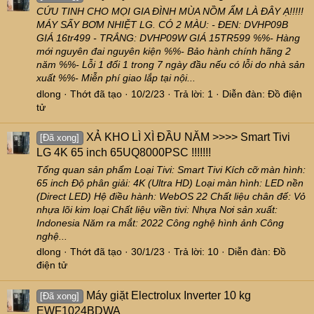
CỨU TINH CHO MỌI GIA ĐÌNH MÙA NỒM ẨM LÀ ĐÂY Ạ!!!!!
MÁY SẤY BƠM NHIỆT LG. CÓ 2 MÀU: - ĐEN: DVHP09B
GIÁ 16tr499 - TRẮNG: DVHP09W GIÁ 15TR599 %%- Hàng
mới nguyên đai nguyên kiện %%- Bảo hành chính hãng 2
năm %%- Lỗi 1 đổi 1 trong 7 ngày đầu nếu có lỗi do nhà sản
xuất %%- Miễn phí giao lắp tại nội...
dlong
Thớt đã tạo
10/2/23
Trả lời: 1
Diễn đàn:
Đồ điện
tử
XẢ KHO LÌ XÌ ĐẦU NĂM >>>> Smart Tivi
[Đã xong]
LG 4K 65 inch 65UQ8000PSC !!!!!!!
Tổng quan sản phẩm Loại Tivi: Smart Tivi Kích cỡ màn hình:
65 inch Độ phân giải: 4K (Ultra HD) Loại màn hình: LED nền
(Direct LED) Hệ điều hành: WebOS 22 Chất liệu chân đế: Vỏ
nhựa lõi kim loại Chất liệu viền tivi: Nhựa Nơi sản xuất:
Indonesia Năm ra mắt: 2022 Công nghệ hình ảnh Công
nghệ...
dlong
Thớt đã tạo
30/1/23
Trả lời: 10
Diễn đàn:
Đồ
điện tử
Máy giặt Electrolux Inverter 10 kg
[Đã xong]
EWF1024BDWA