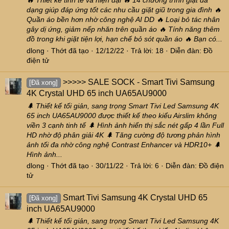
🔥 Thiết kế tinh tế và hiện đại 🔥 14 chương trình giặt đa
dạng giúp đáp ứng tốt các nhu cầu giặt giũ trong gia đình 🔥
Quần áo bền hơn nhờ công nghệ AI DD 🔥 Loại bỏ tác nhân
gây dị ứng, giảm nếp nhăn trên quần áo 🔥 Tính năng thêm
đồ trong khi giặt tiện lợi, hạn chế bỏ sót quần áo 🔥 Bạn có...
dlong
Thớt đã tạo
12/12/22
Trả lời: 18
Diễn đàn:
Đồ
điện tử
>>>>> SALE SOCK - Smart Tivi Samsung
[Đã xong]
4K Crystal UHD 65 inch UA65AU9000
🌲 Thiết kế tối giản, sang trọng Smart Tivi Led Samsung 4K
65 inch UA65AU9000 được thiết kế theo kiểu Airslim không
viền 3 cạnh tinh tế 🌲 Hình ảnh hiển thị sắc nét gấp 4 lần Full
HD nhờ độ phân giải 4K 🌲 Tăng cường độ tương phản hình
ảnh tối đa nhờ công nghệ Contrast Enhancer và HDR10+ 🌲
Hình ảnh...
dlong
Thớt đã tạo
30/11/22
Trả lời: 6
Diễn đàn:
Đồ điện
tử
Smart Tivi Samsung 4K Crystal UHD 65
[Đã xong]
inch UA65AU9000
🌲 Thiết kế tối giản, sang trọng Smart Tivi Led Samsung 4K