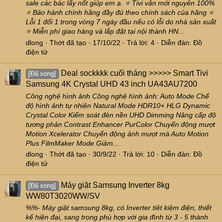
sale các bác lấy nốt giúp em ạ. ⭐ Tivi vẫn mới nguyên 100%
⭐ Bảo hành chính hãng đầy đủ theo chính sách của hãng ⭐
Lỗi 1 đổi 1 trong vòng 7 ngày đầu nếu có lỗi do nhà sản xuất
⭐ Miễn phí giao hàng và lắp đặt tại nội thành HN...
dlong
Thớt đã tạo
17/10/22
Trả lời: 4
Diễn đàn:
Đồ
điện tử
Deal sockkkk cuối tháng >>>>> Smart Tivi
[Đã xong]
Samsung 4K Crystal UHD 43 inch UA43AU7200
Công nghệ hình ảnh Công nghệ hình ảnh: Auto Mode Chế
độ hình ảnh tự nhiên Natural Mode HDR10+ HLG Dynamic
Crystal Color Kiểm soát đèn nền UHD Dimming Nâng cấp độ
tương phản Contrast Enhancer PurColor Chuyển động mượt
Motion Xcelerator Chuyển động ảnh mượt mà Auto Motion
Plus FilmMaker Mode Giảm...
dlong
Thớt đã tạo
30/9/22
Trả lời: 10
Diễn đàn:
Đồ
điện tử
Máy giặt Samsung Inverter 8kg
[Đã xong]
WW80T3020WW/SV
%%- Máy giặt samsung 8kg, có Inverter tiêt kiệm điện, thiết
kế hiện đại, sang trọng phù hợp với gia đình từ 3 - 5 thành