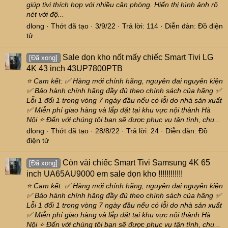
giúp tivi thích hợp với nhiều căn phòng. Hiển thị hình ảnh rõ
nét với độ...
dlong
Thớt đã tạo
3/9/22
Trả lời: 114
Diễn đàn:
Đồ điện
tử
Sale dọn kho nốt mấy chiếc Smart Tivi LG
[Đã xong]
4K 43 inch 43UP7800PTB
⭐ Cam kết: ✅ Hàng mới chính hãng, nguyên đai nguyên kiện
✅ Bảo hành chính hãng đầy đủ theo chính sách của hãng ✅
Lỗi 1 đổi 1 trong vòng 7 ngày đầu nếu có lỗi do nhà sản xuất
✅ Miễn phí giao hàng và lắp đặt tại khu vực nội thành Hà
Nội ⭐ Đến với chúng tôi bạn sẽ được phục vụ tận tình, chu...
dlong
Thớt đã tạo
28/8/22
Trả lời: 24
Diễn đàn:
Đồ
điện tử
Còn vài chiếc Smart Tivi Samsung 4K 65
[Đã xong]
inch UA65AU9000 em sale dọn kho !!!!!!!!!!!!
⭐ Cam kết: ✅ Hàng mới chính hãng, nguyên đai nguyên kiện
✅ Bảo hành chính hãng đầy đủ theo chính sách của hãng ✅
Lỗi 1 đổi 1 trong vòng 7 ngày đầu nếu có lỗi do nhà sản xuất
✅ Miễn phí giao hàng và lắp đặt tại khu vực nội thành Hà
Nội ⭐ Đến với chúng tôi bạn sẽ được phục vụ tận tình, chu...