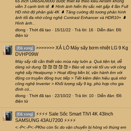
65 inch UA65AU9000 được thiết kế theo kiểu Airslim không
viền 3 cạnh tinh tế 🌲 Hình ảnh hiển thị sắc nét gấp 4 lần Full
HD nhờ độ phân giải 4K 🌲 Tăng cường độ tương phản hình
ảnh tối đa nhờ công nghệ Contrast Enhancer và HDR10+ 🌲
Hình ảnh...
dlong
Thớt đã tạo
15/11/22
Trả lời: 16
Diễn đàn:
Đồ
điện tử
>>>>>>> XẢ LÔ Máy sấy bơm nhiệt LG 9 Kg
[Đã xong]
DVHP09W
Máy sấy rất cần thiết vào mùa này luôn ạ. Quá tiện lợi, dễ
dàng sử dụng 🥰 🥰 🥰 🥰 🥰 > Bảo vệ sợi vải tối ưu với công
nghệ sấy Heatpump > Hoạt động bền bỉ, vận hành êm với
động cơ truyền động trực tiếp > Tiết kiệm điện hiệu quả nhờ
công nghệ Inverter > Khối lượng sấy 9 kg, phù hợp cho gia
đình có...
dlong
Thớt đã tạo
22/10/22
Trả lời: 10
Diễn đàn:
Đồ
điện tử
⚡⚡⚡⚡ Sale Sốc Smart TIVI 4K 43Inch
[Đã xong]
SAMSUNG 43AU7200 ⚡⚡⚡⚡
<:-P<:-P<:-PKho còn 5c do vận chuyển bị hỏng vỏ thùng em