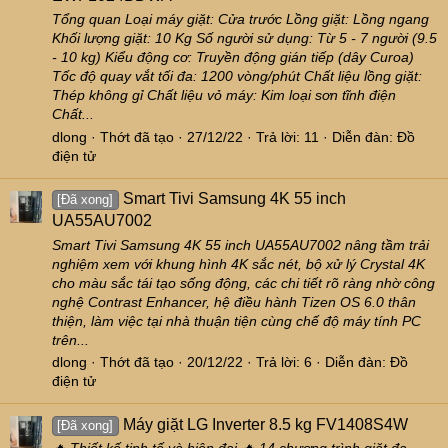
Tổng quan Loại máy giặt: Cửa trước Lồng giặt: Lồng ngang
Khối lượng giặt: 10 Kg Số người sử dụng: Từ 5 - 7 người (9.5
- 10 kg) Kiểu động cơ: Truyền động gián tiếp (dây Curoa)
Tốc độ quay vắt tối đa: 1200 vòng/phút Chất liệu lồng giặt:
Thép không gỉ Chất liệu vỏ máy: Kim loại sơn tĩnh điện
Chất...
dlong
Thớt đã tạo
27/12/22
Trả lời: 11
Diễn đàn:
Đồ
điện tử
Smart Tivi Samsung 4K 55 inch
[Đã xong]
UA55AU7002
Smart Tivi Samsung 4K 55 inch UA55AU7002 nâng tầm trải
nghiệm xem với khung hình 4K sắc nét, bộ xử lý Crystal 4K
cho màu sắc tái tạo sống động, các chi tiết rõ ràng nhờ công
nghệ Contrast Enhancer, hệ điều hành Tizen OS 6.0 thân
thiện, làm việc tại nhà thuận tiện cùng chế độ máy tính PC
trên...
dlong
Thớt đã tạo
20/12/22
Trả lời: 6
Diễn đàn:
Đồ
điện tử
Máy giặt LG Inverter 8.5 kg FV1408S4W
[Đã xong]