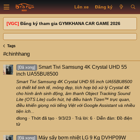
Lên xe
Đăng ký
[VGC]
Đăng ký tham gia GYMKHANA CAR GAME 2026
Tags
#chinhhang
Smart Tivi Samsung 4K Crystal UHD 55
[Đã xong]
inch UA55BU8500
Smart Tivi Samsung 4K Crystal UHD 55 inch UA55BU8500
có thiết kế tinh tế, mỏng đẹp, tích hợp bộ xử lý Crystal 4K
cho hình ảnh sinh động, âm thanh Object Tracking Sound
Lite (OTS Lite) cuốn hút, hệ điều hành Tizen™ trực quan,
điều khiển giọng nói tiếng Việt với Google Assistant và nhiều
tiện ích...
dlong
Thớt đã tạo
9/3/23
Trả lời: 6
Diễn đàn:
Đồ điện
tử
Máy sấy bơm nhiệt LG 9 Kg DVHP09W
[Đã xong]