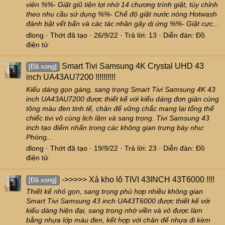
viên %%- Giặt giũ tiện lợi nhờ 14 chương trình giặt, tùy chỉnh
theo nhu cầu sử dụng %%- Chế độ giặt nước nóng Hotwash
đánh bật vết bẩn và các tác nhân gây dị ứng %%- Giặt cực...
dlong
Thớt đã tạo
26/9/22
Trả lời: 13
Diễn đàn:
Đồ
điện tử
Smart Tivi Samsung 4K Crystal UHD 43
[Đã xong]
inch UA43AU7200 !!!!!!!!!!
Kiểu dáng gọn gàng, sang trọng Smart Tivi Samsung 4K 43
inch UA43AU7200 được thiết kế với kiểu dáng đơn giản cùng
tông màu đen tinh tế, chân đế vững chắc mang lại tổng thể
chiếc tivi vô cùng lịch lãm và sang trọng. Tivi Samsung 43
inch tạo điểm nhấn trong các không gian trưng bày như:
Phòng...
dlong
Thớt đã tạo
19/9/22
Trả lời: 23
Diễn đàn:
Đồ
điện tử
->>>>> Xả kho lô TIVI 43INCH 43T6000 !!!!
[Đã xong]
Thiết kế nhỏ gọn, sang trọng phù hợp nhiều không gian
Smart Tivi Samsung 43 inch UA43T6000 được thiết kế với
kiểu dáng hiện đại, sang trọng nhờ viền và vỏ được làm
bằng nhựa lớp màu đen, kết hợp với chân đế nhựa đi kèm