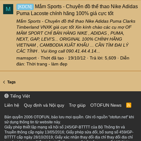
Mắm Sports - Chuyên đồ thể thao Nike Adidas
[KDCN]
M
Puma Lacoste chính hãng 100% giá cực tốt
Mắm Sports - Chuyên đồ thể thao Nike Adidas Puma Clarks
Timberland VNXK giá cực tốt Xin kính chào các cụ mợ OF
MẮM SPORT CHỈ BÁN HÀNG NIKE , ADIDAS , PUMA,
NEXT, GAP, LEVI'S... ORIGINAL 100% CHÍNH HÃNG
VIETNAM , CAMBODIA XUẤT KHẨU ... CẦN TÌM ĐẠI LÝ
CÁC TỈNH . Vui lòng call 090.41.44.4.14...
mamsport
Thớt đã tạo
19/10/12
Trả lời: 5,609
Diễn
đàn:
Thời trang - làm đẹp
Tags
Tiếng Việt
Liên hệ
Quy định và Nội quy
Trợ giúp
OTOFUN News
R
S
S
Bản quyền 2006 OTOFUN, bảo lưu mọi quyền. Ghi rõ nguồn "otofun.net" khi
sử dụng thông tin từ website này.
Giấy phép thiết lập mạng xã hội số 245/GP-BTTTT của Bộ Thông tin và
Truyền thông cấp ngày 13/05/2016; Giấy phép sửa đổi, bổ sung số 459/GP-
BTTTT cấp ngày 28/10/2019; Giấy xác nhận thay đổi địa chỉ thay đổi địa chỉ